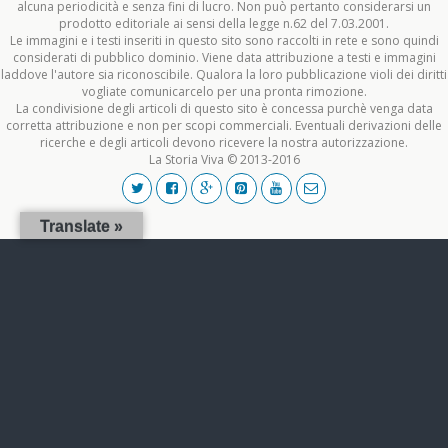
alcuna periodicità e senza fini di lucro. Non può pertanto considerarsi un
prodotto editoriale ai sensi della legge n.62 del 7.03.2001.
Le immagini e i testi inseriti in questo sito sono raccolti in rete e sono quindi
considerati di pubblico dominio. Viene data attribuzione a testi e immagini
laddove l'autore sia riconoscibile. Qualora la loro pubblicazione violi dei diritti
vogliate comunicarcelo per una pronta rimozione.
La condivisione degli articoli di questo sito è concessa purchè venga data
corretta attribuzione e non per scopi commerciali. Eventuali derivazioni delle
ricerche e degli articoli devono ricevere la nostra autorizzazione.
La Storia Viva © 2013-2016
Translate »