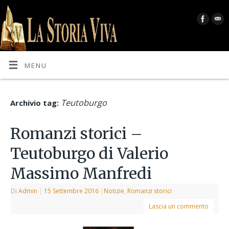
MENU
Teutoburgo
Archivio tag:
Romanzi storici –
Teutoburgo di Valerio
Massimo Manfredi
Di
Admin
|
15 Settembre 2016
|
Notizie
,
Romanzi storici
Lascia un commento