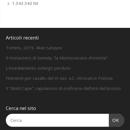
1.343.343 hit
Articoli recenti
Tomiris, 2019, Akan Satayev
Il monastero di Sumela, “la Montecassino d’oriente”
L’insediamento vichingo perduto
Finimenti per cavallo del VI sec. a.C. ritrovati in Polonia
Il “Mold Cape”: capolavoro di oreficeria dell’età del bronzo
Cerca nel sito
OK