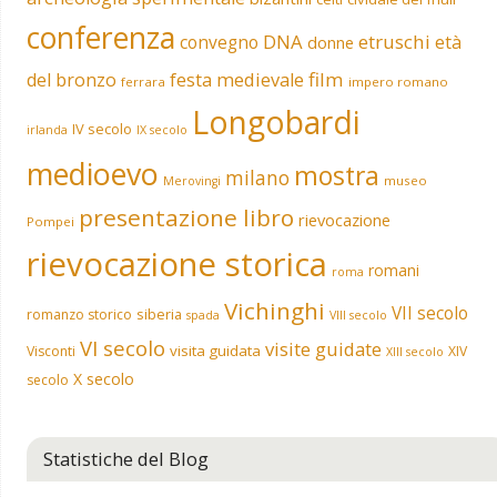
conferenza
DNA
etruschi
convegno
età
donne
film
del bronzo
festa medievale
ferrara
impero romano
Longobardi
IV secolo
irlanda
IX secolo
medioevo
mostra
milano
museo
Merovingi
presentazione libro
rievocazione
Pompei
rievocazione storica
romani
roma
Vichinghi
VII secolo
siberia
romanzo storico
spada
VIII secolo
VI secolo
visite guidate
visita guidata
Visconti
XIV
XIII secolo
X secolo
secolo
Statistiche del Blog