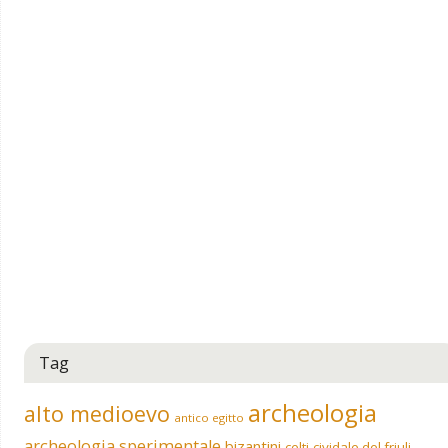
Tag
archeologia
alto medioevo
antico egitto
archeologia sperimentale
bizantini
celti
cividale del friuli