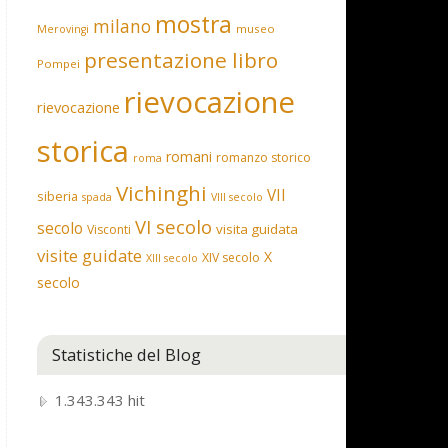
mostra
milano
museo
Merovingi
presentazione libro
Pompei
rievocazione
rievocazione
storica
romani
romanzo storico
roma
Vichinghi
VII
siberia
spada
VIII secolo
VI secolo
secolo
visita guidata
Visconti
visite guidate
X
XIV secolo
XIII secolo
secolo
Statistiche del Blog
1.343.343 hit