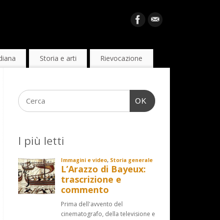
diana
Storia e arti
Rievocazione
OK
I più letti