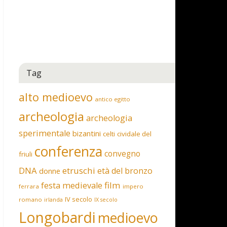
Tag
alto medioevo
antico egitto
archeologia
archeologia
sperimentale
bizantini
celti
cividale del
conferenza
convegno
friuli
DNA
etruschi
età del bronzo
donne
film
festa medievale
ferrara
impero
IV secolo
romano
irlanda
IX secolo
Longobardi
medioevo