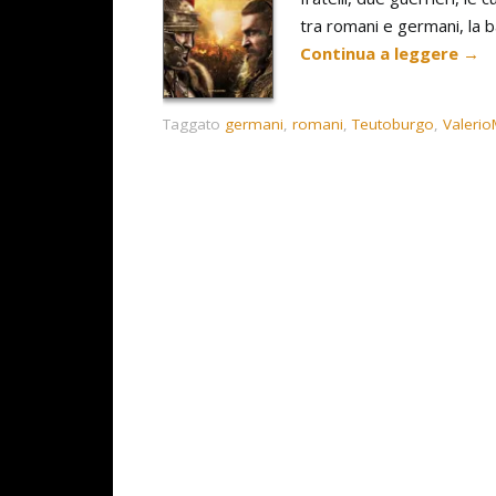
tra romani e germani, la b
Continua a leggere
→
Taggato
germani
,
romani
,
Teutoburgo
,
Valeri