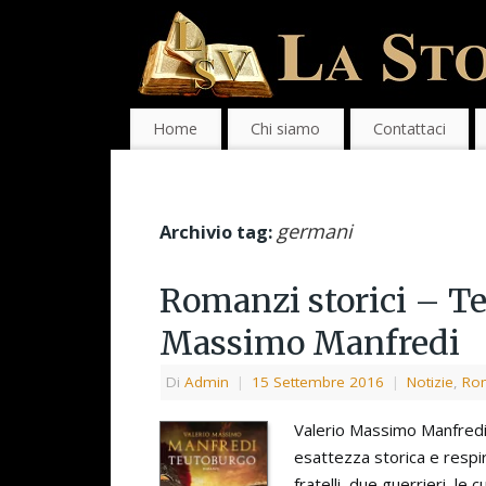
Home
Chi siamo
Contattaci
germani
Archivio tag:
Romanzi storici – Te
Massimo Manfredi
Di
Admin
|
15 Settembre 2016
|
Notizie
,
Rom
Valerio Massimo Manfredi
esattezza storica e respir
fratelli, due guerrieri, l