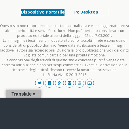
Dispositivo Portatile
Pc Desktop
Questo sito non rappresenta una testata giornalistica e viene aggiornato senza
alcuna periodicità e senza fini di lucro. Non può pertanto considerarsi un
prodotto editoriale ai sensi della legge n.62 del 7.03.2001.
Le immagini e i testi inseriti in questo sito sono raccolti in rete e sono quindi
considerati di pubblico dominio. Viene data attribuzione a testi e immagini
laddove l'autore sia riconoscibile. Qualora la loro pubblicazione violi dei diritti
vogliate comunicarcelo per una pronta rimozione.
La condivisione degli articoli di questo sito è concessa purchè venga data
corretta attribuzione e non per scopi commerciali. Eventuali derivazioni delle
ricerche e degli articoli devono ricevere la nostra autorizzazione.
La Storia Viva © 2013-2016
Translate »