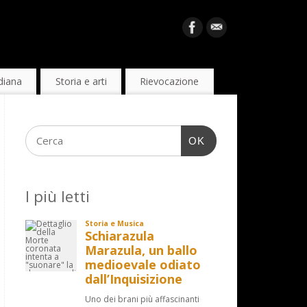
diana
Storia e arti
Rievocazione
OK
I più letti