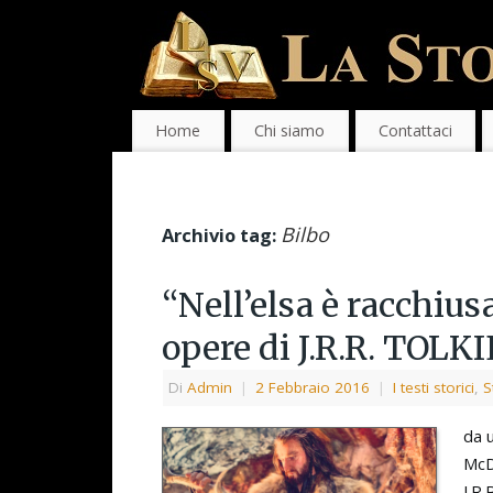
Home
Chi siamo
Contattaci
Bilbo
Archivio tag:
“Nell’elsa è racchius
opere di J.R.R. TOLK
Di
Admin
|
2 Febbraio 2016
|
I testi storici
,
S
da 
McD
J.R.