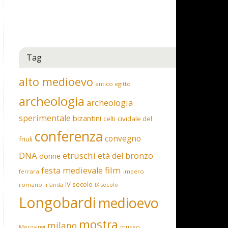
Tag
alto medioevo
antico egitto
archeologia
archeologia
sperimentale
bizantini
celti
cividale del
conferenza
convegno
friuli
DNA
etruschi
età del bronzo
donne
film
festa medievale
ferrara
impero
IV secolo
romano
irlanda
IX secolo
Longobardi
medioevo
mostra
milano
museo
Merovingi