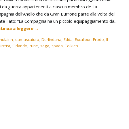
i da guerra appartenenti a ciascun membro de La
pagnia dell’Anello che da Gran Burrone parte alla volta del
te Fato: “La Compagnia ha un piccolo equipaggiamento da…
tinua a leggere
→
hulainn
,
damascatura
,
Durlindana
,
Edda
,
Excalibur
,
Frodo
,
Il
rcrist
,
Orlando
,
rune
,
saga
,
spada
,
Tolkien