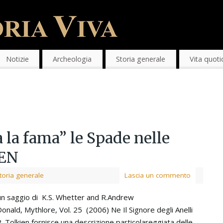
Notizie
Archeologia
Storia generale
Vita quoti
a la fama” le Spade nelle
IEN
toria generale
Lascia un commento
un saggio di K.S. Whetter and R.Andrew
onald, Mythlore, Vol. 25 (2006) Ne Il Signore degli Anelli
R. Tolkien fornisce una descrizione particolareggiata delle