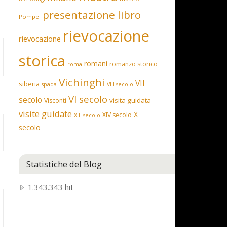
presentazione libro
Pompei
rievocazione
rievocazione
storica
romani
romanzo storico
roma
Vichinghi
VII
siberia
spada
VIII secolo
VI secolo
secolo
visita guidata
Visconti
visite guidate
X
XIV secolo
XIII secolo
secolo
Statistiche del Blog
1.343.343 hit