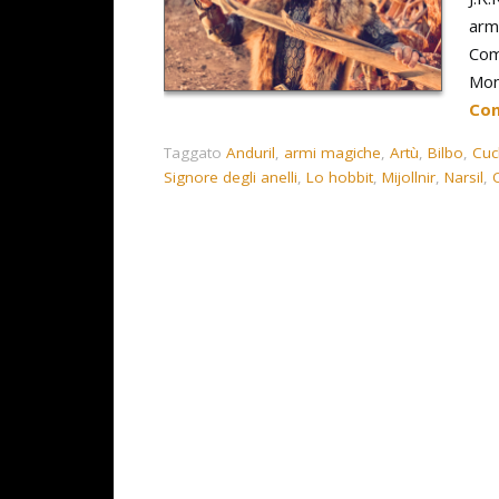
arm
Com
Mon
Con
Taggato
Anduril
,
armi magiche
,
Artù
,
Bilbo
,
Cuc
Signore degli anelli
,
Lo hobbit
,
Mijollnir
,
Narsil
,
O