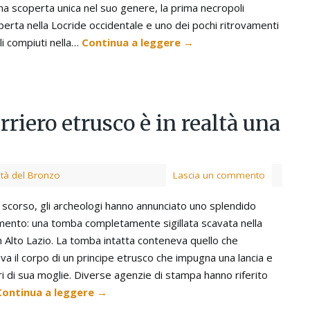
una scoperta unica nel suo genere, la prima necropoli
perta nella Locride occidentale e uno dei pochi ritrovamenti
li compiuti nella…
Continua a leggere
→
rriero etrusco è in realtà una
Età del Bronzo
Lascia un commento
 scorso, gli archeologi hanno annunciato uno splendido
mento: una tomba completamente sigillata scavata nella
in Alto Lazio. La tomba intatta conteneva quello che
a il corpo di un principe etrusco che impugna una lancia e
ri di sua moglie. Diverse agenzie di stampa hanno riferito
Continua a leggere
→