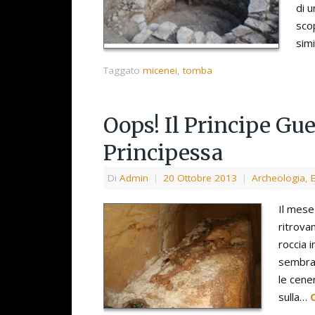
di 
sco
simi
Taggato
micenei
,
tomba
Oops! Il Principe Gue
Principessa
Di
Admin
|
20 Ottobre 2013
|
Archeologia
,
Il mese
ritrova
roccia 
sembrav
le cene
sulla…