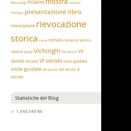
mostra
milano
museo
Merovingi
presentazione libro
Pompei
rievocazione
rievocazione
storica
romani
romanzo storico
roma
Vichinghi
VII
siberia
spada
VIII secolo
VI secolo
secolo
visita guidata
Visconti
visite guidate
X
XIV secolo
XIII secolo
secolo
Statistiche del Blog
1.343.343 hit