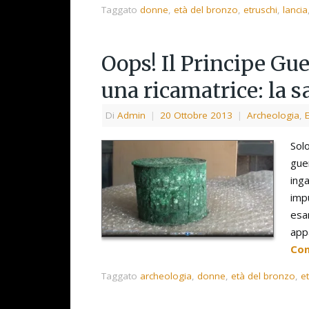
Taggato
donne
,
età del bronzo
,
etruschi
,
lancia
Oops! Il Principe Gue
una ricamatrice: la 
Di
Admin
|
20 Ottobre 2013
|
Archeologia
,
Sol
guer
inga
imp
esa
app
Con
Taggato
archeologia
,
donne
,
età del bronzo
,
e