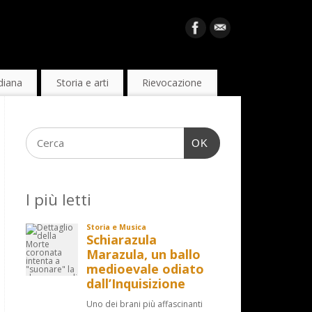
diana
Storia e arti
Rievocazione
OK
I più letti