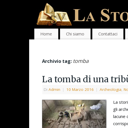
Home
Chi siamo
Contattaci
tomba
Archivio tag:
La tomba di una trib
Di
Admin
|
10 Marzo 2016
|
Archeologia
,
No
La stor
gli arc
lacune 
corrisp