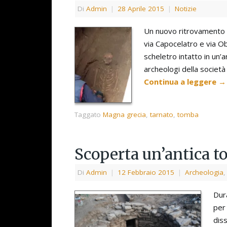
Di
Admin
|
28 Aprile 2015
|
Notizie
Un nuovo ritrovamento a
via Capocelatro e via O
scheletro intatto in un’a
archeologi della societ
Continua a leggere
→
Taggato
Magna grecia
,
tarnato
,
tomba
Scoperta un’antica 
Di
Admin
|
12 Febbraio 2015
|
Archeologia
Dura
per 
dis