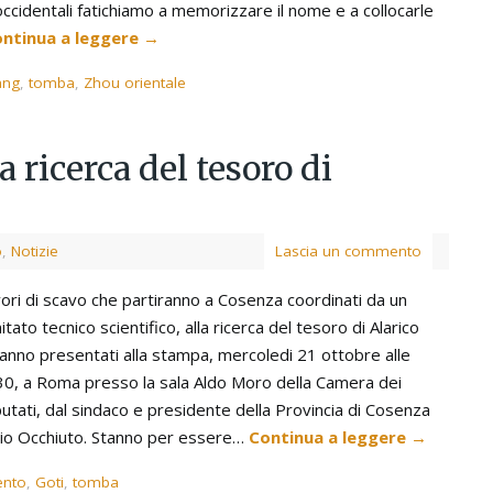
 occidentali fatichiamo a memorizzare il nome e a collocarle
ntinua a leggere
→
ang
,
tomba
,
Zhou orientale
a ricerca del tesoro di
o
,
Notizie
Lascia un commento
vori di scavo che partiranno a Cosenza coordinati da un
tato tecnico scientifico, alla ricerca del tesoro di Alarico
anno presentati alla stampa, mercoledi 21 ottobre alle
30, a Roma presso la sala Aldo Moro della Camera dei
utati, dal sindaco e presidente della Provincia di Cosenza
io Occhiuto. Stanno per essere…
Continua a leggere
→
ento
,
Goti
,
tomba