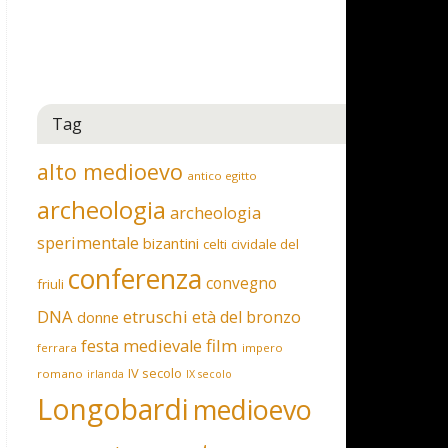
Tag
alto medioevo
antico egitto
archeologia
archeologia
sperimentale
bizantini
celti
cividale del
conferenza
convegno
friuli
DNA
etruschi
età del bronzo
donne
film
festa medievale
ferrara
impero
IV secolo
romano
irlanda
IX secolo
Longobardi
medioevo