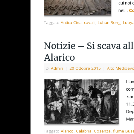
cui noi
nel…
Co
Taggato
Antica Cina
,
cavalli
,
Luhun Rong
,
Luoy
Notizie – Si scava all
Alarico
Di
Admin
|
20 Ottobre 2015
|
Alto Medioev
I la
comi
sar
11,
Dep
Mar
Taggato
Alarico
,
Calabria
,
Cosenza
,
fiume Bus