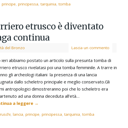
,
principe
,
principessa
,
tarquinia
,
tomba
rriero etrusco è diventato
saga continua
Età del Bronzo
Lascia un commento
o ieri abbiamo postato un articolo sulla presunta tomba di
riero etrusco rivelatasi poi una tomba femminile. A trarre in
nno gli archeologi italiani la presenza di una lancia
ugnata dallo scheletro principale e meglio conservato.Gli
mi antropologici dimostreranno poi che lo scheletro era
artenuto ad una donna deceduta all’età…
tinua a leggere
→
truschi
,
lancia
,
principe
,
principessa
,
tarquinia
,
tomba