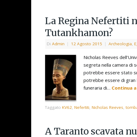
La Regina Nefertiti 
Tutankhamon?
Di
Admin
|
12 Agosto 2015
|
Archeologia
,
E
Nicholas Reeves dell’Univ
segreta nella camera di s
potrebbe essere stato su
potrebbe essere di gran l
funeraria di…
Continua a
Taggato
KV62
,
Nefertiti
,
Nicholas Reeves
,
tomb
A Taranto scavata nu