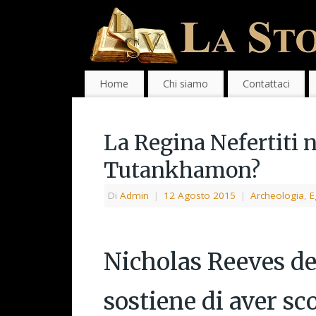
Home
Chi siamo
Contattaci
La Regina Nefertiti 
Tutankhamon?
Di
Admin
|
12 Agosto 2015
|
Archeologia
,
E
Nicholas Reeves de
sostiene di aver sc