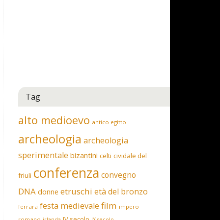
Tag
alto medioevo
antico egitto
archeologia
archeologia
sperimentale
bizantini
celti
cividale del
conferenza
convegno
friuli
DNA
etruschi
età del bronzo
donne
film
festa medievale
ferrara
impero
IV secolo
romano
irlanda
IX secolo