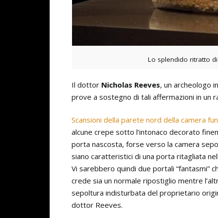
Lo splendido ritratto di
Il dottor
Nicholas Reeves
, un archeologo i
prove a sostegno di tali affermazioni in un 
Scansioni della parete nord della camera fu
alcune crepe sotto l’intonaco decorato fine
porta nascosta, forse verso la camera sepolcr
siano caratteristici di una porta ritagliata ne
Vi sarebbero quindi due portali “fantasmi” ch
crede sia un normale ripostiglio mentre l’al
sepoltura indisturbata del proprietario orig
dottor Reeves.