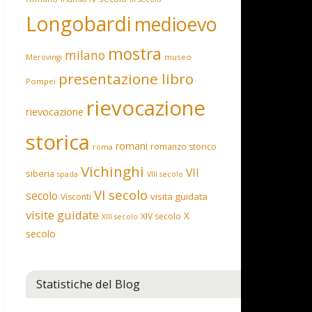
Longobardi
medioevo
mostra
milano
museo
Merovingi
presentazione libro
Pompei
rievocazione
rievocazione
storica
romani
romanzo storico
roma
Vichinghi
VII
siberia
spada
VIII secolo
VI secolo
secolo
visita guidata
Visconti
visite guidate
X
XIV secolo
XIII secolo
secolo
Statistiche del Blog