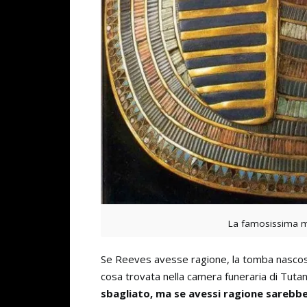
La famosissima m
Se Reeves avesse ragione, la tomba nascost
cosa trovata nella camera funeraria di Tut
sbagliato, ma se avessi ragione sarebb