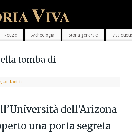
Notizie
Archeologia
Storia generale
Vita quoti
nella tomba di
gitto
,
Notizie
ll’Università dell’Arizona
operto una porta segreta