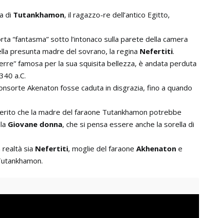
a di
Tutankhamon
, il ragazzo-re dell’antico Egitto,
orta “fantasma” sotto l’intonaco sulla parete della camera
lla presunta madre del sovrano, la regina
Nefertiti
.
Terre” famosa per la sua squisita bellezza, è andata perduta
340 a.C.
consorte Akenaton fosse caduta in disgrazia, fino a quando
erito che la madre del faraone Tutankhamon potrebbe
 la
Giovane donna
, che si pensa essere anche la sorella di
 realtà sia
Nefertiti
, moglie del faraone
Akhenaton
e
i Tutankhamon.