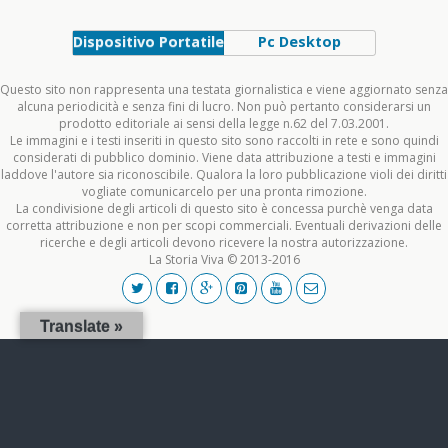
Dispositivo Portatile
Pc Desktop
Questo sito non rappresenta una testata giornalistica e viene aggiornato senza
alcuna periodicità e senza fini di lucro. Non può pertanto considerarsi un
prodotto editoriale ai sensi della legge n.62 del 7.03.2001.
Le immagini e i testi inseriti in questo sito sono raccolti in rete e sono quindi
considerati di pubblico dominio. Viene data attribuzione a testi e immagini
laddove l'autore sia riconoscibile. Qualora la loro pubblicazione violi dei diritti
vogliate comunicarcelo per una pronta rimozione.
La condivisione degli articoli di questo sito è concessa purchè venga data
corretta attribuzione e non per scopi commerciali. Eventuali derivazioni delle
ricerche e degli articoli devono ricevere la nostra autorizzazione.
La Storia Viva © 2013-2016
Translate »