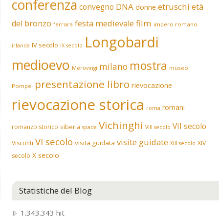
conferenza
DNA
etruschi
convegno
età
donne
film
del bronzo
festa medievale
ferrara
impero romano
Longobardi
IV secolo
irlanda
IX secolo
medioevo
mostra
milano
museo
Merovingi
presentazione libro
rievocazione
Pompei
rievocazione storica
romani
roma
Vichinghi
VII secolo
siberia
romanzo storico
spada
VIII secolo
VI secolo
visite guidate
visita guidata
Visconti
XIV
XIII secolo
X secolo
secolo
Statistiche del Blog
1.343.343 hit