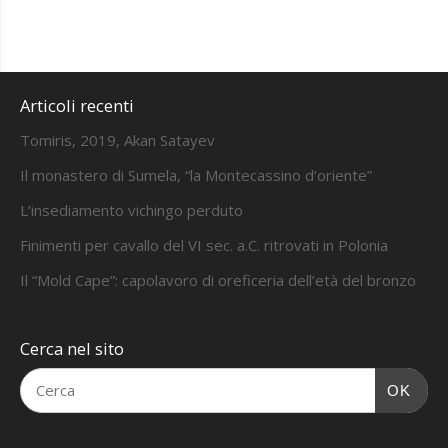
Articoli recenti
Tomiris, 2019, Akan Satayev
Il monastero di Sumela, “la Montecassino d’oriente”
L’insediamento vichingo perduto
Finimenti per cavallo del VI sec. a.C. ritrovati in Polonia
Il “Mold Cape”: capolavoro di oreficeria dell’età del bronzo
Cerca nel sito
OK