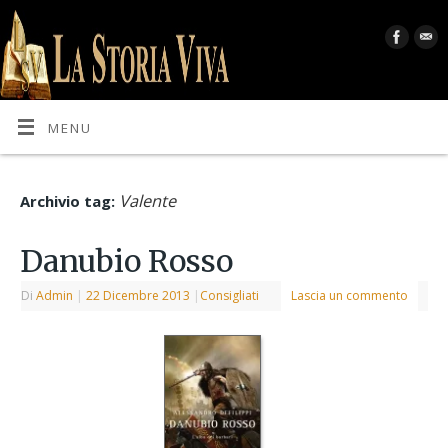
MENU
Valente
Archivio tag:
Danubio Rosso
Di
Admin
|
22 Dicembre 2013
|
Consigliati
Lascia un commento