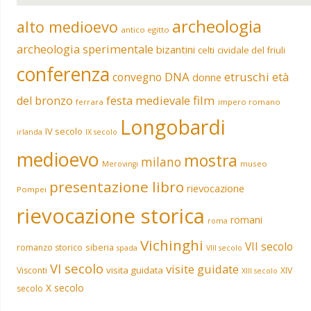
archeologia
alto medioevo
antico egitto
archeologia sperimentale
bizantini
celti
cividale del friuli
conferenza
DNA
etruschi
convegno
età
donne
film
del bronzo
festa medievale
ferrara
impero romano
Longobardi
IV secolo
irlanda
IX secolo
medioevo
mostra
milano
museo
Merovingi
presentazione libro
rievocazione
Pompei
rievocazione storica
romani
roma
Vichinghi
VII secolo
siberia
romanzo storico
spada
VIII secolo
VI secolo
visite guidate
visita guidata
Visconti
XIV
XIII secolo
X secolo
secolo