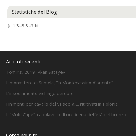
Statistiche del Blog
1.343.343 hit
Articoli recenti
Tomiris, 2019, Akan Satayev
Il monastero di Sumela, “la Montecassino d’oriente”
L’insediamento vichingo perduto
Finimenti per cavallo del VI sec. a.C. ritrovati in Polonia
Il “Mold Cape”: capolavoro di oreficeria dell’età del bronzo
Cerca nel sito