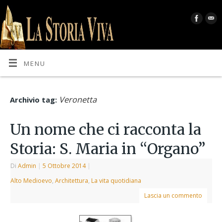
MENU
Veronetta
Archivio tag:
Un nome che ci racconta la
Storia: S. Maria in “Organo”
Di
Admin
|
5 Ottobre 2014
|
Alto Medioevo
,
Architettura
,
La vita quotidiana
Lascia un commento