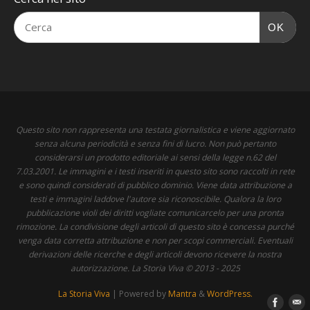
OK
Questo sito non rappresenta una testata giornalistica e viene aggiornato
senza alcuna periodicità e senza fini di lucro. Non può pertanto
considerarsi un prodotto editoriale ai sensi della legge n.62 del
7.03.2001. Le immagini e i testi inseriti in questo sito sono raccolti in rete
e sono quindi considerati di pubblico dominio. Viene data attribuzione a
testi e immagini laddove l'autore sia riconoscibile. Qualora la loro
pubblicazione violi dei diritti vogliate comunicarcelo per una pronta
rimozione. La condivisione degli articoli di questo sito è concessa purché
venga data corretta attribuzione e non per scopi commerciali. Eventuali
derivazioni delle ricerche e degli articoli devono ricevere la nostra
autorizzazione. La Storia Viva © 2013 - 2025
La Storia Viva
| Powered by
Mantra
&
WordPress.