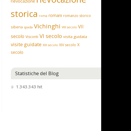
rievocazione
storica
romani
romanzo storico
roma
Vichinghi
VII
siberia
spada
VIII secolo
VI secolo
secolo
visita guidata
Visconti
visite guidate
X
XIV secolo
XIII secolo
secolo
Statistiche del Blog
1.343.343 hit