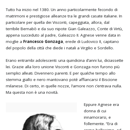
Tutto ha inizio nel 1380. Un anno particolarmente fecondo di
matrimoni e prestigiose alleanze tra le grandi casate italiane. In
particolare per quella dei Visconti, capeggiata, allora, dal
terribile Bernabò e da suo nipote Gian Galeazzo, Conte di Virtù,
appena succeduto al padre, Galeazzo II. Agnese venne data in
moglie a
Francesco Gonzaga
, erede di Ludovico II, capitano
del popolo della città che diede i natali a Virgilio e Sordello.
Erano entrambi adolescenti: una quindicina d’anni lui, diciassette
lei. Grazie alla loro unione Visconti e Gonzaga non furono più
semplici alleati. Divennero parenti. E per qualche tempo allo
stemma giallo e nero mantovano poté affiancarsi il Biscione
milanese. Di certo, in quelle nozze, l’amore non c’entrava nulla.
Ma questa non è una novità.
Eppure Agnese era
donna di cui
innamorarsi, e
follemente. “Era di
corpo bellissimo, ed