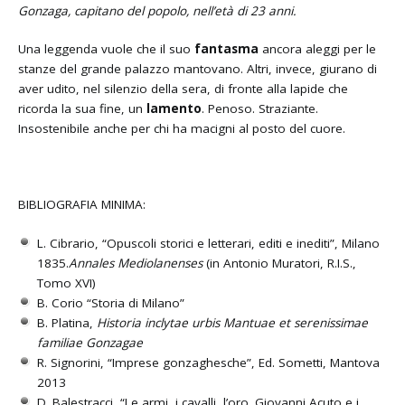
Gonzaga, capitano del popolo, nell’et
à di 23 anni.
Una leggenda vuole che il suo
fantasma
ancora aleggi per le
stanze del grande palazzo mantovano. Altri, invece, giurano di
aver udito, nel silenzio della sera, di fronte alla lapide che
ricorda la sua fine, un
lamento
. Penoso. Straziante.
Insostenibile anche per chi ha macigni al posto del cuore.
BIBLIOGRAFIA MINIMA:
L. Cibrario, “Opuscoli storici e letterari, editi e inediti”, Milano
1835.
Annales Mediolanenses
(in Antonio Muratori, R.I.S.,
Tomo XVI)
B. Corio “Storia di Milano”
B. Platina,
Historia inclytae urbis Mantuae et serenissimae
familiae Gonzagae
R. Signorini, “Imprese gonzaghesche”, Ed. Sometti, Mantova
2013
D. Balestracci, “Le armi, i cavalli, l’oro. Giovanni Acuto e i