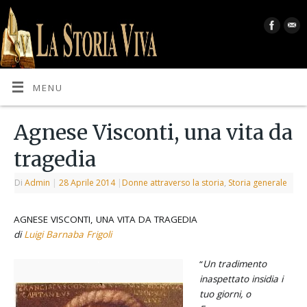
MENU
Agnese Visconti, una vita da
tragedia
Di
Admin
|
28 Aprile 2014
|
Donne attraverso la storia
,
Storia generale
AGNESE VISCONTI, UNA VITA DA TRAGEDIA
di
Luigi Barnaba Frigoli
“
Un tradimento
inaspettato insidia i
tuo giorni, o