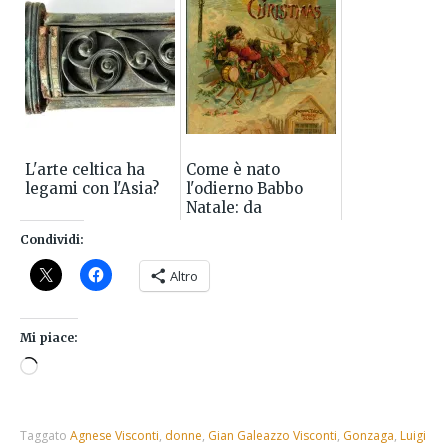
L'arte celtica ha
Come è nato
legami con l'Asia?
l'odierno Babbo
Natale: da
Washington Irving
Condividi:
e l'Historical
Society fino alla
Altro
Coca Cola
Mi piace:
Taggato
Agnese Visconti
,
donne
,
Gian Galeazzo Visconti
,
Gonzaga
,
Luigi