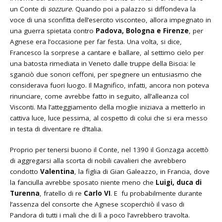
un Conte di
sozzure
. Quando poi a palazzo si diffondeva la
voce di una sconfitta dell’esercito visconteo, allora impegnato in
una guerra spietata contro
Padova, Bologna e Firenze
, per
Agnese era l’occasione per far festa. Una volta, si dice,
Francesco la sorprese a cantare e ballare, al settimo cielo per
una batosta rimediata in Veneto dalle truppe della Biscia: le
sganciò due sonori ceffoni, per spegnere un entusiasmo che
considerava fuori luogo. Il Magnifico, infatti, ancora non poteva
rinunciare, come avrebbe fatto in seguito, all’alleanza col
Visconti. Ma l’atteggiamento della moglie iniziava a metterlo in
cattiva luce, luce pessima, al cospetto di colui che si era messo
in testa di diventare re d’Italia.
Proprio per tenersi buono il Conte, nel 1390 il Gonzaga accettò
di aggregarsi alla scorta di nobili cavalieri che avrebbero
condotto
Valentina
, la figlia di Gian Galeazzo, in Francia, dove
la fanciulla avrebbe sposato niente meno che
Luigi, duca di
Turenna
, fratello di re
Carlo VI
. E fu probabilmente durante
l’assenza del consorte che Agnese scoperchiò il vaso di
Pandora di tutti i mali che di lì a poco l’avrebbero travolta.