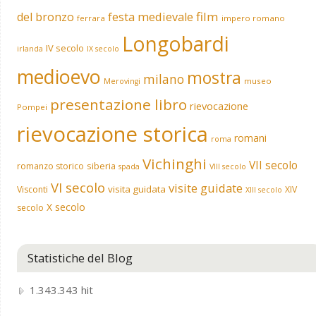
film
del bronzo
festa medievale
ferrara
impero romano
Longobardi
IV secolo
irlanda
IX secolo
medioevo
mostra
milano
museo
Merovingi
presentazione libro
rievocazione
Pompei
rievocazione storica
romani
roma
Vichinghi
VII secolo
siberia
romanzo storico
spada
VIII secolo
VI secolo
visite guidate
visita guidata
Visconti
XIV
XIII secolo
X secolo
secolo
Statistiche del Blog
1.343.343 hit