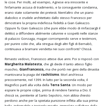
le cose. Per molti, ad esempio, Agnese era innocente e
l’infamante accusa di tradimento, e la conseguente condanna,
erano state solamente dei pretesti. Nient’altro che un piano
diabolico e crudele architettato dallo stesso Francesco per
dimostrare la propria indefessa fedeltà a Gian Galeazzo.
Oppure fu Gian Galeazzo (che pure ebbe modo di rinfacciargli il
delitto) a diffondere abilmente calunnie e sospetti nelle stanze
di palazzo Gonzaga, magari corrompendo serve e testimoni,
per punire colei che, alla stregua degli altri figli di Bernabò,
continuava a bramare vendetta nei suoi confronti? Chissà.
Rimasto vedovo, Francesco attese due anni. Poi si risposò con
Margherita Malatesta
, che gli diede il tanto atteso figlio
maschio,
Gianfrancesco,
ma che portò nei geni della dinastia
mantovana la piaga del
rachitismo
. Morì anch’essa
precocemente, nel 1399. In lutto per la seconda volta, il
Magnifico partì alla volta della
Terra Santa
. Un modo per
espiare le proprie colpe, prima di rendere l’anima a Dio. E
chissà se, penitente al Santo Sepolcro, non abbia chiesto
perdono anche per la spietata punizione inflitta alla sua prima
bella, indomabile e testarda moglie, immolata sull’altare della