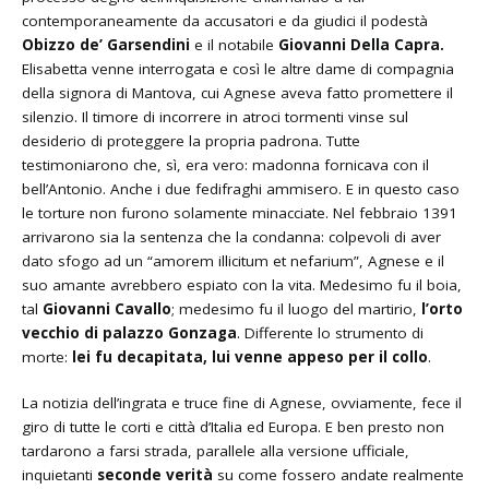
contemporaneamente da accusatori e da giudici il podestà
Obizzo de’ Garsendini
e il notabile
Giovanni Della Capra.
Elisabetta venne interrogata e così le altre dame di compagnia
della signora di Mantova, cui Agnese aveva fatto promettere il
silenzio. Il timore di incorrere in atroci tormenti vinse sul
desiderio di proteggere la propria padrona. Tutte
testimoniarono che, sì, era vero: madonna fornicava con il
bell’Antonio. Anche i due fedifraghi ammisero. E in questo caso
le torture non furono solamente minacciate. Nel febbraio 1391
arrivarono sia la sentenza che la condanna: colpevoli di aver
dato sfogo ad un “amorem illicitum et nefarium”, Agnese e il
suo amante avrebbero espiato con la vita. Medesimo fu il boia,
tal
Giovanni Cavallo
; medesimo fu il luogo del martirio,
l’orto
vecchio di palazzo Gonzaga
. Differente lo strumento di
morte:
lei fu decapitata, lui venne appeso per il collo
.
La notizia dell’ingrata e truce fine di Agnese, ovviamente, fece il
giro di tutte le corti e città d’Italia ed Europa. E ben presto non
tardarono a farsi strada, parallele alla versione ufficiale,
inquietanti
seconde verit
à
su come fossero andate realmente