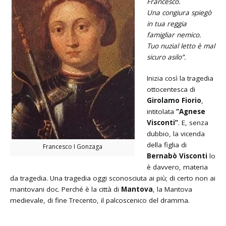
Francesco.
Una congiura spieg
ò
in tua reggia
famigliar nemico.
Tuo nuzial letto
è mal
sicuro asilo”.
Inizia così la tragedia
ottocentesca di
Girolamo Fiorio
,
intitolata
“Agnese
Visconti”
. E, senza
dubbio, la vicenda
della figlia di
Francesco I Gonzaga
Bernab
ò Visconti
lo
è davvero, materia
da tragedia. Una tragedia oggi sconosciuta ai più; di certo non ai
mantovani doc. Perché è la città di
Mantova
, la Mantova
medievale, di fine Trecento, il palcoscenico del dramma.