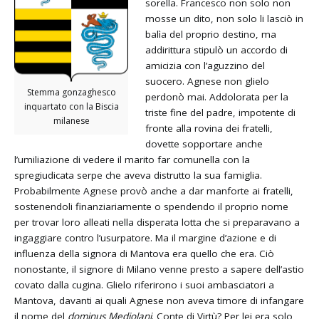
sorella. Francesco non solo non
mosse un dito, non solo li lasciò in
balìa del proprio destino, ma
addirittura stipulò un accordo di
amicizia con l’aguzzino del
suocero. Agnese non glielo
Stemma gonzaghesco
perdonò mai. Addolorata per la
inquartato con la Biscia
triste fine del padre, impotente di
milanese
fronte alla rovina dei fratelli,
dovette sopportare anche
l’umiliazione di vedere il marito far comunella con la
spregiudicata serpe che aveva distrutto la sua famiglia.
Probabilmente Agnese provò anche a dar manforte ai fratelli,
sostenendoli finanziariamente o spendendo il proprio nome
per trovar loro alleati nella disperata lotta che si preparavano a
ingaggiare contro l’usurpatore. Ma il margine d’azione e di
influenza della signora di Mantova era quello che era. Ciò
nonostante, il signore di Milano venne presto a sapere dell’astio
covato dalla cugina. Glielo riferirono i suoi ambasciatori a
Mantova, davanti ai quali Agnese non aveva timore di infangare
il nome del
dominus Mediolani
. Conte di Virtù? Per lei era solo