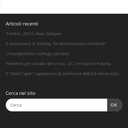
Articoli recenti
Tomiris, 2019, Akan Satayev
Il monastero di Sumela, “la Montecassino d’oriente”
L’insediamento vichingo perduto
Finimenti per cavallo del VI sec. a.C. ritrovati in Polonia
Il “Mold Cape”: capolavoro di oreficeria dell’età del bronzo
Cerca nel sito
OK