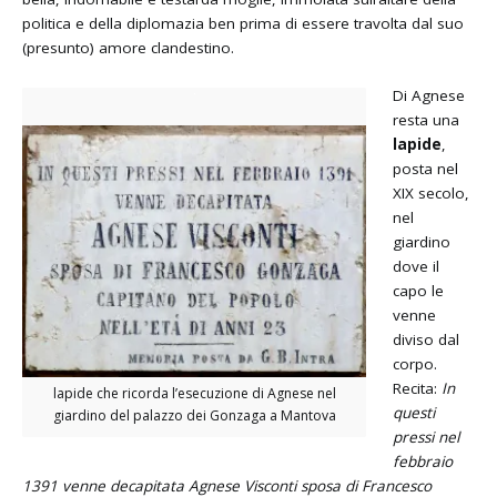
politica e della diplomazia ben prima di essere travolta dal suo
(presunto) amore clandestino.
Di Agnese
resta una
lapide
,
posta nel
XIX secolo,
nel
giardino
dove il
capo le
venne
diviso dal
corpo.
Recita:
In
lapide che ricorda l’esecuzione di Agnese nel
questi
giardino del palazzo dei Gonzaga a Mantova
pressi nel
febbraio
1391 venne decapitata Agnese Visconti sposa di Francesco