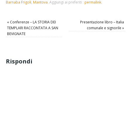
Barnaba Frigoli
,
Mantova
.
Aggiungi ai preferiti :
permalink
.
«
Conferenze – LA STORIA DEI
Presentazione libro – Italia
TEMPLARI RACCONTATA A SAN
comunale e signorile
»
BEVIGNATE
Rispondi