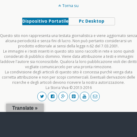
Torna su
Dispositivo Portatile
Pc Desktop
Questo sito non rappresenta una testata giornalistica e viene aggiornato senza
alcuna periodicità e senza fini di lucro. Non può pertanto considerarsi un
prodotto editoriale ai sensi della legge n.62 del 7.03.2001.
Le immagini e i testi inseriti in questo sito sono raccolti in rete e sono quindi
considerati di pubblico dominio. Viene data attribuzione a testi e immagini
laddove l'autore sia riconoscibile. Qualora la loro pubblicazione violi dei diritti
vogliate comunicarcelo per una pronta rimozione.
La condivisione degli articoli di questo sito è concessa purchè venga data
corretta attribuzione e non per scopi commerciali. Eventuali derivazioni delle
ricerche e degli articoli devono ricevere la nostra autorizzazione.
La Storia Viva © 2013-2016
Translate »