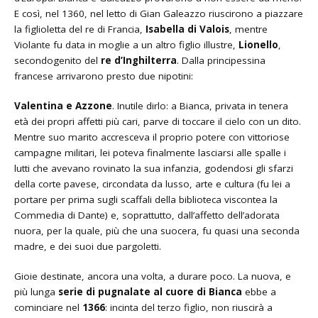
E così, nel 1360, nel letto di Gian Galeazzo riuscirono a piazzare
la figlioletta del re di Francia,
Isabella di Valois
, mentre
Violante fu data in moglie a un altro figlio illustre,
Lionello
,
secondogenito del
re
d’Inghilterra
. Dalla principessina
francese arrivarono presto due nipotini:
Valentina e Azzone
. Inutile dirlo: a Bianca, privata in tenera
età dei propri affetti più cari, parve di toccare il cielo con un dito.
Mentre suo marito accresceva il proprio potere con vittoriose
campagne militari, lei poteva finalmente lasciarsi alle spalle i
lutti che avevano rovinato la sua infanzia, godendosi gli sfarzi
della corte pavese, circondata da lusso, arte e cultura (fu lei a
portare per prima sugli scaffali della biblioteca viscontea la
Commedia di Dante) e, soprattutto, dall’affetto dell’adorata
nuora, per la quale, più che una suocera, fu quasi una seconda
madre, e dei suoi due pargoletti.
Gioie destinate, ancora una volta, a durare poco. La nuova, e
più lunga
serie di pugnalate al cuore di Bianca
ebbe a
cominciare nel
1366
: incinta del terzo figlio, non riuscirà a