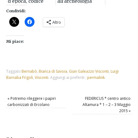
d'epoca, codice
all'archeologia
alchemico o testo
sperimentale
Condividi:
del Nuovo Mondo?
Altro
Mi piace:
Taggato
Bernabò
,
Bianca di Savoia
,
Gian Galeazzo Visconti
,
Luigi
Barnaba Frigoli
,
Visconti
.
Aggiungi ai preferiti :
permalink
.
«
Potremo rileggere i papiri
FEDERICUS * centro antico
carbonizzati di Ercolano
Altamura * 1 – 2 – 3 Maggio
2015
»