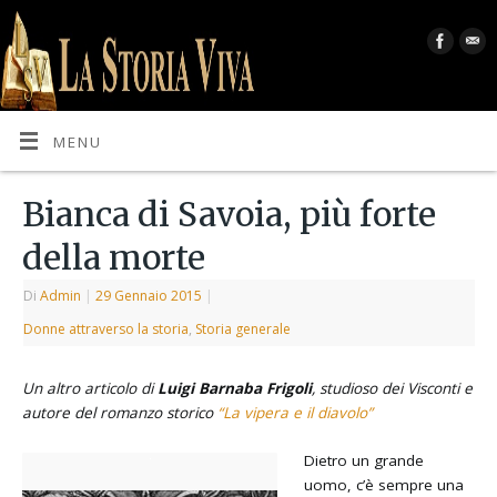
MENU
Bianca di Savoia, più forte
della morte
Di
Admin
|
29 Gennaio 2015
|
Donne attraverso la storia
,
Storia generale
Un altro articolo di
Luigi Barnaba Frigoli
, studioso dei Visconti e
autore del romanzo storico
“La vipera e il diavolo”
Dietro un grande
uomo, c’è sempre una