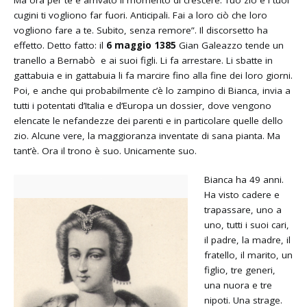
Ma ora per te è arrivato il momento di crescere. Tuo zio e i tuoi
cugini ti vogliono far fuori. Anticipali. Fai a loro ciò che loro
vogliono fare a te. Subito, senza remore”. Il discorsetto ha
effetto. Detto fatto: il
6 maggio 1385
Gian Galeazzo tende un
tranello a Bernabò e ai suoi figli. Li fa arrestare. Li sbatte in
gattabuia e in gattabuia li fa marcire fino alla fine dei loro giorni.
Poi, e anche qui probabilmente c’è lo zampino di Bianca, invia a
tutti i potentati d’Italia e d’Europa un dossier, dove vengono
elencate le nefandezze dei parenti e in particolare quelle dello
zio. Alcune vere, la maggioranza inventate di sana pianta. Ma
tant’è. Ora il trono è suo. Unicamente suo.
Bianca ha 49 anni.
Ha visto cadere e
trapassare, uno a
uno, tutti i suoi cari,
il padre, la madre, il
fratello, il marito, un
figlio, tre generi,
una nuora e tre
nipoti. Una strage.