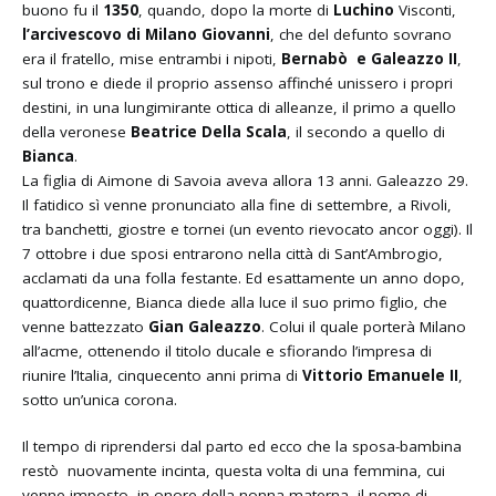
buono fu il
1350
, quando, dopo la morte di
Luchino
Visconti,
l’arcivescovo di Milano Giovanni
, che del defunto sovrano
era il fratello, mise entrambi i nipoti,
Bernabò e Galeazzo II
,
sul trono e diede il proprio assenso affinché unissero i propri
destini, in una lungimirante ottica di alleanze, il primo a quello
della veronese
Beatrice Della Scala
, il secondo a quello di
Bianca
.
La figlia di Aimone di Savoia aveva allora 13 anni. Galeazzo 29.
Il fatidico sì venne pronunciato alla fine di settembre, a Rivoli,
tra banchetti, giostre e tornei (un evento rievocato ancor oggi). Il
7 ottobre i due sposi entrarono nella città di Sant’Ambrogio,
acclamati da una folla festante. Ed esattamente un anno dopo,
quattordicenne, Bianca diede alla luce il suo primo figlio, che
venne battezzato
Gian Galeazzo
. Colui il quale porterà Milano
all’acme, ottenendo il titolo ducale e sfiorando l’impresa di
riunire l’Italia, cinquecento anni prima di
Vittorio Emanuele II
,
sotto un’unica corona.
Il tempo di riprendersi dal parto ed ecco che la sposa-bambina
restò nuovamente incinta, questa volta di una femmina, cui
venne imposto, in onore della nonna materna, il nome di