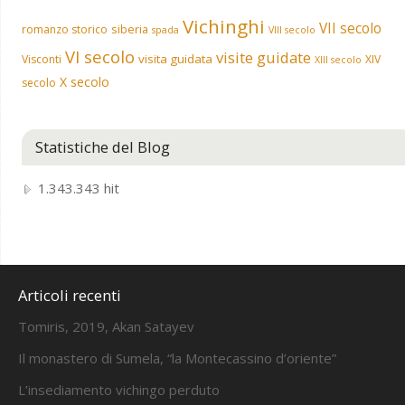
Vichinghi
VII secolo
siberia
romanzo storico
spada
VIII secolo
VI secolo
visite guidate
visita guidata
Visconti
XIV
XIII secolo
X secolo
secolo
Statistiche del Blog
1.343.343 hit
Articoli recenti
Tomiris, 2019, Akan Satayev
Il monastero di Sumela, “la Montecassino d’oriente”
L’insediamento vichingo perduto