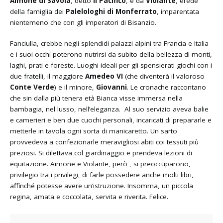
Aimone di Savoia
, detto
il Pacifico
, e da
Violante
, erede
della famiglia dei
Palelologhi di Monferrato
, imparentata
nientemeno che con gli imperatori di Bisanzio.
Fanciulla, crebbe negli splendidi palazzi alpini tra Francia e Italia
e i suoi occhi poterono nutrirsi da subito della bellezza di monti,
laghi, prati e foreste. Luoghi ideali per gli spensierati giochi con i
due fratelli, il maggiore
Amedeo VI
(che diventerà il valoroso
Conte Verde
) e il minore,
Giovanni
. Le cronache raccontano
che sin dalla più tenera età Bianca visse immersa nella
bambagia, nel lusso, nell’eleganza. Al suo servizio aveva balie
e camerieri e ben due cuochi personali, incaricati di prepararle e
metterle in tavola ogni sorta di manicaretto. Un sarto
provvedeva a confezionarle meravigliosi abiti coi tessuti più
preziosi. Si dilettava col giardinaggio e prendeva lezioni di
equitazione. Aimone e Violante, però , si preoccuparono,
privilegio tra i privilegi, di farle possedere anche molti libri,
affinché potesse avere un’istruzione. Insomma, un piccola
regina, amata e coccolata, servita e riverita. Felice.