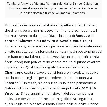
Tomba di Aimone e Violante “Aimon Yolanda” di Samuel Guichenon –
Histoire généalogique de la royale maison de Savoie. Con licenza
Pubblico dominio tramite Wikimedia Commons –
Morto Aimone, le redini del dominio spettavano ad Amedeo,
che di anni, però , non ne aveva nemmeno dieci. I due fratelli
superstiti vennero dunque affidati alla tutela di
Amedeo III
conte di Ginevra
e di
Ludovico di Savoia-Vaud
. I quali
iniziarono a guardarsi attorno per apparecchiare un matrimonio
di tutto rispetto per la sfortunata contessina. Un bocconcino così
prelibato (cui tra l’altro il padre aveva lasciato in eredità 30mila
fiorini d’oro) non poteva certo essere ceduto al primo cavaliere
di passaggio. Qualche storiografo ha azzardato che da
Chambery
, capitale savoiarda, si fossero intavolate trattative
con la corona inglese, per concedere la mano di Bianca a
Edoardo III
. In realtà, sin da subito i suoi tutori pensarono a
Galeazzo II, uno dei più promettenti rampolli della
famiglia
Visconti
. “Singolarissimo, fra i giovani del suo tempo, per
bellezza e per virtù”, nonché, per magnificenza, “eguale a
qualsivoglia re” lo descrive Paolo Giovio nelle sue Vite. L’anno