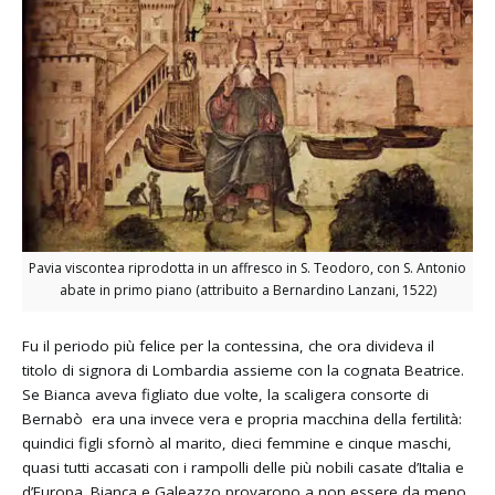
Pavia viscontea riprodotta in un affresco in S. Teodoro, con S. Antonio
abate in primo piano (attribuito a Bernardino Lanzani, 1522)
Fu il periodo più felice per la contessina, che ora divideva il
titolo di signora di Lombardia assieme con la cognata Beatrice.
Se Bianca aveva figliato due volte, la scaligera consorte di
Bernabò era una invece vera e propria macchina della fertilità:
quindici figli sfornò al marito, dieci femmine e cinque maschi,
quasi tutti accasati con i rampolli delle più nobili casate d’Italia e
d’Europa. Bianca e Galeazzo provarono a non essere da meno.