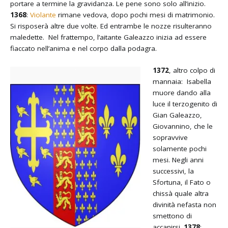
portare a termine la gravidanza. Le pene sono solo all’inizio.
1368
:
Violante
rimane vedova, dopo pochi mesi di matrimonio.
Si risposerà altre due volte. Ed entrambe le nozze risulteranno
maledette. Nel frattempo, l’aitante Galeazzo inizia ad essere
fiaccato nell’anima e nel corpo dalla podagra.
1372
, altro colpo di
mannaia: Isabella
muore dando alla
luce il terzogenito di
Gian Galeazzo,
Giovannino, che le
sopravvive
solamente pochi
mesi. Negli anni
successivi, la
Sfortuna, il Fato o
chissà quale altra
divinità nefasta non
smettono di
accanirsi.
1378
: