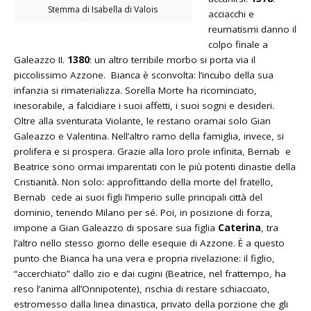
Stemma di Isabella di Valois
acciacchi e
reumatismi danno il
colpo finale a
Galeazzo II.
1380
: un altro terribile morbo si porta via il
piccolissimo Azzone. Bianca è sconvolta: l’incubo della sua
infanzia si rimaterializza. Sorella Morte ha ricominciato,
inesorabile, a falcidiare i suoi affetti, i suoi sogni e desideri.
Oltre alla sventurata Violante, le restano oramai solo Gian
Galeazzo e Valentina. Nell’altro ramo della famiglia, invece, si
prolifera e si prospera. Grazie alla loro prole infinita, Bernab e
Beatrice sono ormai imparentati con le più potenti dinastie della
Cristianità. Non solo: approfittando della morte del fratello,
Bernab cede ai suoi figli l’imperio sulle principali città del
dominio, tenendo Milano per sé. Poi, in posizione di forza,
impone a Gian Galeazzo di sposare sua figlia
Caterina
, tra
l’altro nello stesso giorno delle esequie di Azzone. È a questo
punto che Bianca ha una vera e propria rivelazione: il figlio,
“accerchiato” dallo zio e dai cugini (Beatrice, nel frattempo, ha
reso l’anima all’Onnipotente), rischia di restare schiacciato,
estromesso dalla linea dinastica, privato della porzione che gli