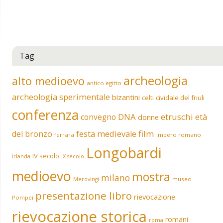
Tag
archeologia
alto medioevo
antico egitto
archeologia sperimentale
bizantini
celti
cividale del friuli
conferenza
DNA
etruschi
convegno
età
donne
film
del bronzo
festa medievale
ferrara
impero romano
Longobardi
IV secolo
irlanda
IX secolo
medioevo
mostra
milano
museo
Merovingi
presentazione libro
rievocazione
Pompei
rievocazione storica
romani
roma