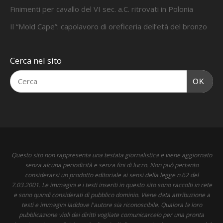
Finimenti per cavallo del VI sec. a.C. ritrovati in Polonia
Il “Mold Cape”: capolavoro di oreficeria dell’età del bronzo
Cerca nel sito
OK
Questo sito non rappresenta una testata giornalistica e viene aggiornato
senza alcuna periodicità e senza fini di lucro. Non può pertanto
considerarsi un prodotto editoriale ai sensi della legge n.62 del
7.03.2001. Le immagini e i testi inseriti in questo sito sono raccolti in rete
e sono quindi considerati di pubblico dominio. Viene data attribuzione a
testi e immagini laddove l'autore sia riconoscibile. Qualora la loro
pubblicazione violi dei diritti vogliate comunicarcelo per una pronta