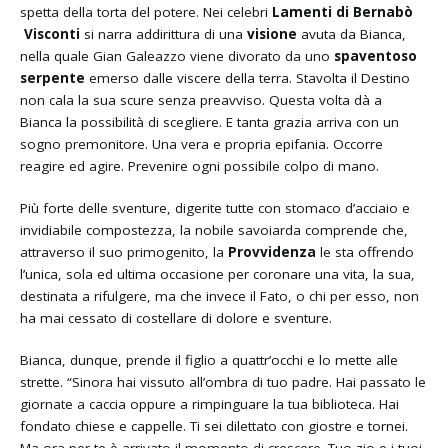
spetta della torta del potere. Nei celebri
Lamenti di Bernabò
Visconti
si narra addirittura di una
visione
avuta da Bianca,
nella quale Gian Galeazzo viene divorato da uno
spaventoso
serpente
emerso dalle viscere della terra. Stavolta il Destino
non cala la sua scure senza preavviso. Questa volta dà a
Bianca la possibilità di scegliere. E tanta grazia arriva con un
sogno premonitore. Una vera e propria epifania. Occorre
reagire ed agire. Prevenire ogni possibile colpo di mano.
Più forte delle sventure, digerite tutte con stomaco d’acciaio e
invidiabile compostezza, la nobile savoiarda comprende che,
attraverso il suo primogenito, la
Provvidenza
le sta offrendo
l’unica, sola ed ultima occasione per coronare una vita, la sua,
destinata a rifulgere, ma che invece il Fato, o chi per esso, non
ha mai cessato di costellare di dolore e sventure.
Bianca, dunque, prende il figlio a quattr’occhi e lo mette alle
strette. “Sinora hai vissuto all’ombra di tuo padre. Hai passato le
giornate a caccia oppure a rimpinguare la tua biblioteca. Hai
fondato chiese e cappelle. Ti sei dilettato con giostre e tornei.