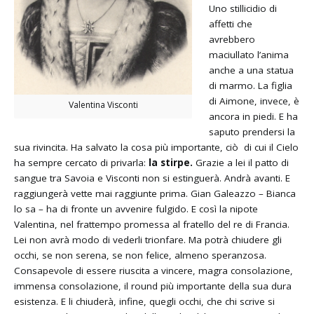
Uno stillicidio di
affetti che
avrebbero
maciullato l’anima
anche a una statua
di marmo. La figlia
di Aimone, invece, è
Valentina Visconti
ancora in piedi. E ha
saputo prendersi la
sua rivincita. Ha salvato la cosa più importante, ciò di cui il Cielo
ha sempre cercato di privarla:
la stirpe.
Grazie a lei il patto di
sangue tra Savoia e Visconti non si estinguerà. Andrà avanti. E
raggiungerà vette mai raggiunte prima. Gian Galeazzo – Bianca
lo sa – ha di fronte un avvenire fulgido. E così la nipote
Valentina, nel frattempo promessa al fratello del re di Francia.
Lei non avrà modo di vederli trionfare. Ma potrà chiudere gli
occhi, se non serena, se non felice, almeno speranzosa.
Consapevole di essere riuscita a vincere, magra consolazione,
immensa consolazione, il round più importante della sua dura
esistenza. E li chiuderà, infine, quegli occhi, che chi scrive si