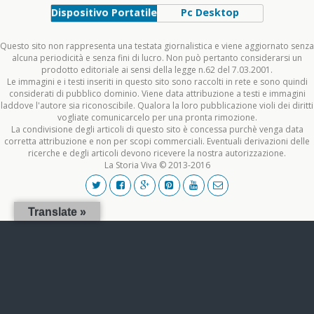
Dispositivo Portatile
Pc Desktop
Questo sito non rappresenta una testata giornalistica e viene aggiornato senza
alcuna periodicità e senza fini di lucro. Non può pertanto considerarsi un
prodotto editoriale ai sensi della legge n.62 del 7.03.2001.
Le immagini e i testi inseriti in questo sito sono raccolti in rete e sono quindi
considerati di pubblico dominio. Viene data attribuzione a testi e immagini
laddove l'autore sia riconoscibile. Qualora la loro pubblicazione violi dei diritti
vogliate comunicarcelo per una pronta rimozione.
La condivisione degli articoli di questo sito è concessa purchè venga data
corretta attribuzione e non per scopi commerciali. Eventuali derivazioni delle
ricerche e degli articoli devono ricevere la nostra autorizzazione.
La Storia Viva © 2013-2016
Translate »