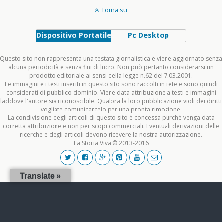
Torna su
Dispositivo Portatile
Pc Desktop
Questo sito non rappresenta una testata giornalistica e viene aggiornato senza
alcuna periodicità e senza fini di lucro. Non può pertanto considerarsi un
prodotto editoriale ai sensi della legge n.62 del 7.03.2001.
Le immagini e i testi inseriti in questo sito sono raccolti in rete e sono quindi
considerati di pubblico dominio. Viene data attribuzione a testi e immagini
laddove l'autore sia riconoscibile. Qualora la loro pubblicazione violi dei diritti
vogliate comunicarcelo per una pronta rimozione.
La condivisione degli articoli di questo sito è concessa purchè venga data
corretta attribuzione e non per scopi commerciali. Eventuali derivazioni delle
ricerche e degli articoli devono ricevere la nostra autorizzazione.
La Storia Viva © 2013-2016
Translate »