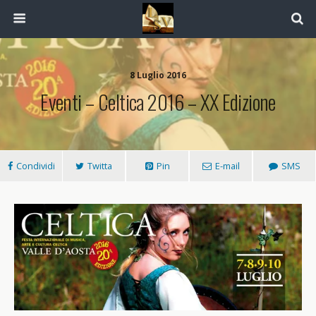
8 Luglio 2016
Eventi – Celtica 2016 – XX Edizione
Condividi
Twitta
Pin
E-mail
SMS