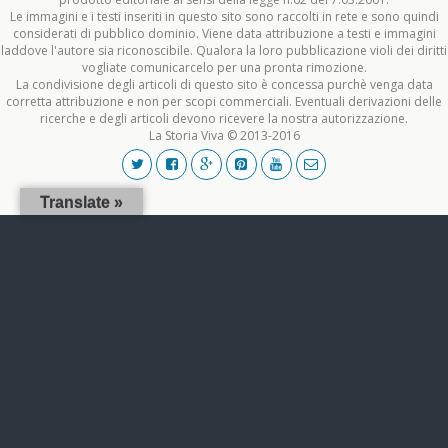
Le immagini e i testi inseriti in questo sito sono raccolti in rete e sono quindi
considerati di pubblico dominio. Viene data attribuzione a testi e immagini
laddove l'autore sia riconoscibile. Qualora la loro pubblicazione violi dei diritti
vogliate comunicarcelo per una pronta rimozione.
La condivisione degli articoli di questo sito è concessa purchè venga data
corretta attribuzione e non per scopi commerciali. Eventuali derivazioni delle
ricerche e degli articoli devono ricevere la nostra autorizzazione.
La Storia Viva © 2013-2016
Translate »