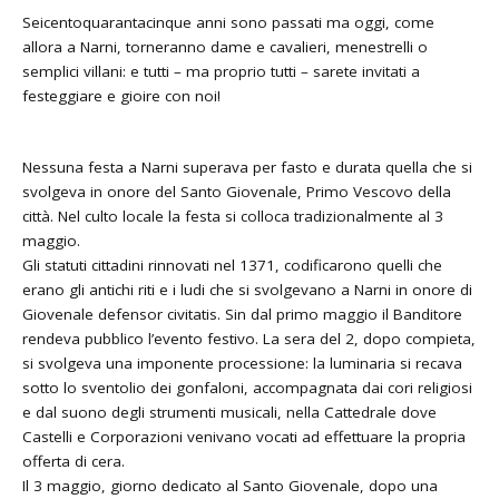
Seicentoquarantacinque anni sono passati ma oggi, come
allora a Narni, torneranno dame e cavalieri, menestrelli o
semplici villani: e tutti – ma proprio tutti – sarete invitati a
festeggiare e gioire con noi!
Nessuna festa a Narni superava per fasto e durata quella che si
svolgeva in onore del Santo Giovenale, Primo Vescovo della
città. Nel culto locale la festa si colloca tradizionalmente al 3
maggio.
Gli statuti cittadini rinnovati nel 1371, codificarono quelli che
erano gli antichi riti e i ludi che si svolgevano a Narni in onore di
Giovenale defensor civitatis. Sin dal primo maggio il Banditore
rendeva pubblico l’evento festivo. La sera del 2, dopo compieta,
si svolgeva una imponente processione: la luminaria si recava
sotto lo sventolio dei gonfaloni, accompagnata dai cori religiosi
e dal suono degli strumenti musicali, nella Cattedrale dove
Castelli e Corporazioni venivano vocati ad effettuare la propria
offerta di cera.
Il 3 maggio, giorno dedicato al Santo Giovenale, dopo una