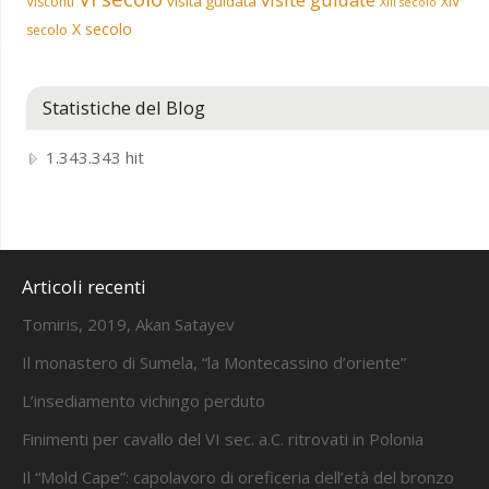
visita guidata
Visconti
XIV
XIII secolo
X secolo
secolo
Statistiche del Blog
1.343.343 hit
Articoli recenti
Tomiris, 2019, Akan Satayev
Il monastero di Sumela, “la Montecassino d’oriente”
L’insediamento vichingo perduto
Finimenti per cavallo del VI sec. a.C. ritrovati in Polonia
Il “Mold Cape”: capolavoro di oreficeria dell’età del bronzo