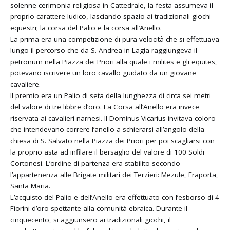
solenne cerimonia religiosa in Cattedrale, la festa assumeva il
proprio carattere ludico, lasciando spazio ai tradizionali giochi
equestri; la corsa del Palio e la corsa all’Anello.
La prima era una competizione di pura velocità che si effettuava
lungo il percorso che da S. Andrea in Lagia raggiungeva il
petronum nella Piazza dei Priori alla quale i milites e gli equites,
potevano iscrivere un loro cavallo guidato da un giovane
cavaliere.
Il premio era un Palio di seta della lunghezza di circa sei metri
del valore di tre libbre d’oro. La Corsa all’Anello era invece
riservata ai cavalieri narnesi. II Dominus Vicarius invitava coloro
che intendevano correre l’anello a schierarsi all’angolo della
chiesa di S. Salvato nella Piazza dei Priori per poi scagliarsi con
la proprio asta ad infilare il bersaglio del valore di 100 Soldi
Cortonesi. L’ordine di partenza era stabilito secondo
l’appartenenza alle Brigate militari dei Terzieri: Mezule, Fraporta,
Santa Maria.
L’acquisto del Palio e dell’Anello era effettuato con l’esborso di 4
Fiorini d’oro spettante alla comunità ebraica. Durante il
cinquecento, si aggiunsero ai tradizionali giochi, il