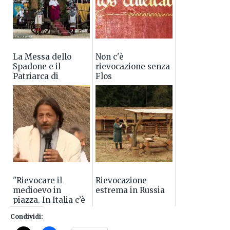
La Messa dello
Non c'è
Spadone e il
rievocazione senza
Patriarca di
Flos
Aquileia
"Rievocare il
Rievocazione
medioevo in
estrema in Russia
piazza. In Italia c’è
molto da imparare"
Condividi:
un articolo di
Marco Valenti per