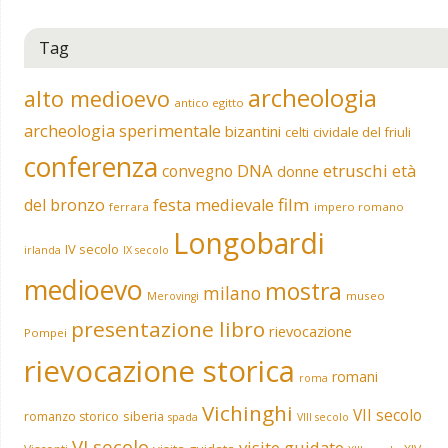
Tag
archeologia
alto medioevo
antico egitto
archeologia sperimentale
bizantini
celti
cividale del friuli
conferenza
DNA
etruschi
convegno
età
donne
film
del bronzo
festa medievale
ferrara
impero romano
Longobardi
IV secolo
irlanda
IX secolo
medioevo
mostra
milano
museo
Merovingi
presentazione libro
rievocazione
Pompei
rievocazione storica
romani
roma
Vichinghi
VII secolo
siberia
romanzo storico
spada
VIII secolo
VI secolo
visite guidate