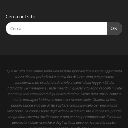
Cerca nel sito
OK
Questo sito non rappresenta una testata giornalistica e viene aggiornato
senza alcuna periodicità e senza fini di lucro. Non può pertanto
considerarsi un prodotto editoriale ai sensi della legge n.62 del
7.03.2001. Le immagini e i testi inseriti in questo sito sono raccolti in rete
e sono quindi considerati di pubblico dominio. Viene data attribuzione a
testi e immagini laddove l'autore sia riconoscibile. Qualora la loro
pubblicazione violi dei diritti vogliate comunicarcelo per una pronta
rimozione. La condivisione degli articoli di questo sito è concessa purché
venga data corretta attribuzione e non per scopi commerciali. Eventuali
derivazioni delle ricerche e degli articoli devono ricevere la nostra