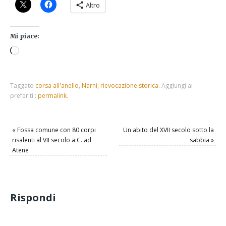
Altro
...
Mi piace:
Taggato
corsa all'anello
,
Narni
,
rievocazione storica
.
Aggiungi ai
preferiti :
permalink
.
«
Fossa comune con 80 corpi
Un abito del XVII secolo sotto la
risalenti al VII secolo a.C. ad
sabbia
»
Atene
Rispondi