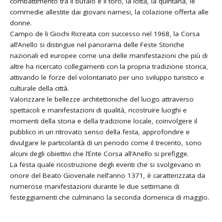
combattimento tra il bufalo e il toro, la lotta, la quintana, le
commedie allestite dai giovani narnesi, la colazione offerta alle
donne.
Campo de li Giochi Ricreata con successo nel 1968, la Corsa
all’Anello si distingue nel panorama delle Feste Storiche
nazionali ed europee come una delle manifestazioni che più di
altre ha ricercato collegamenti con la propria tradizione storica,
attivando le forze del volontariato per uno sviluppo turistico e
culturale della città.
Valorizzare le bellezze architettoniche del luogo attraverso
spettacoli e manifestazioni di qualità, ricostruire luoghi e
momenti della storia e della tradizione locale, coinvolgere il
pubblico in un ritrovato senso della festa, approfondire e
divulgare le particolarità di un periodo come il trecento, sono
alcuni degli obiettivi che l’Ente Corsa all’Anello si prefigge.
La festa quale ricostruzione degli eventi che si svolgevano in
onore del Beato Giovenale nell’anno 1371, è caratterizzata da
numerose manifestazioni durante le due settimane di
festeggiamenti che culminano la seconda domenica di maggio.