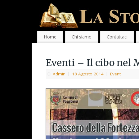
Home
Chi siamo
Contattaci
Eventi – Il cibo nel
Di
Admin
|
18 Agosto 2014
|
Eventi