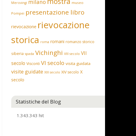
mostra
milano
museo
Merovingi
presentazione libro
Pompei
rievocazione
rievocazione
storica
romani
romanzo storico
roma
Vichinghi
VII
siberia
spada
VIII secolo
VI secolo
secolo
visita guidata
Visconti
visite guidate
X
XIV secolo
XIII secolo
secolo
Statistiche del Blog
1.343.343 hit