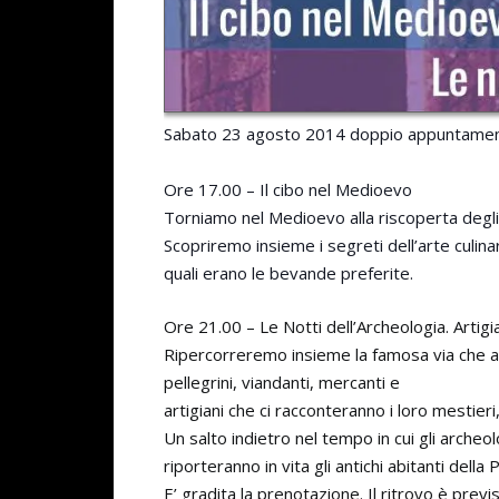
Sabato 23 agosto 2014 doppio appuntament
Ore 17.00 – Il cibo nel Medioevo
Torniamo nel Medioevo alla riscoperta degli
Scopriremo insieme i segreti dell’arte culin
quali erano le bevande prefer
ite.
Ore 21.00 – Le Notti dell’Archeologia. Artigi
Ripercorreremo insieme la famosa via che at
pellegrini, viandanti, mercanti e
artigiani che ci racconteranno i loro mestieri, 
Un salto indietro nel tempo in cui gli archeo
riporteranno in vita gli antichi abitanti dell
E’ gradita la prenotazione. Il ritrovo è previ