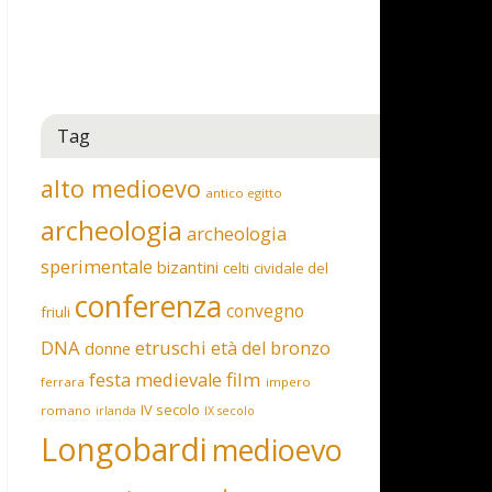
Tag
alto medioevo
antico egitto
archeologia
archeologia
sperimentale
bizantini
celti
cividale del
conferenza
convegno
friuli
DNA
etruschi
età del bronzo
donne
film
festa medievale
ferrara
impero
IV secolo
romano
irlanda
IX secolo
Longobardi
medioevo