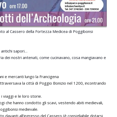
o al Cassero della Fortezza Medicea di Poggibonsi
 antichi sapori…
aria dei nostri antenati, come cucinavano, cosa mangiavano e
ani e mercanti lungo la Francigena
traversava la città di Poggio Bonizio nel 1200, incontrando
i viaggi e le loro storie.
logi che hanno condotto gli scavi, vestendo abiti medievali,
a Poggibonsi medievale.
sto davanti all’ingresso del Cassero (è consigliabile dotarsi