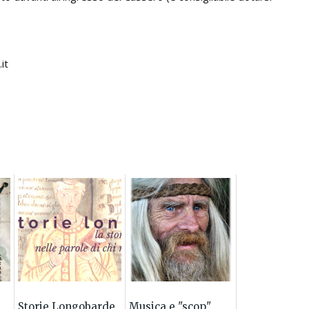
it
Storie Longobarde
Musica e "scop"