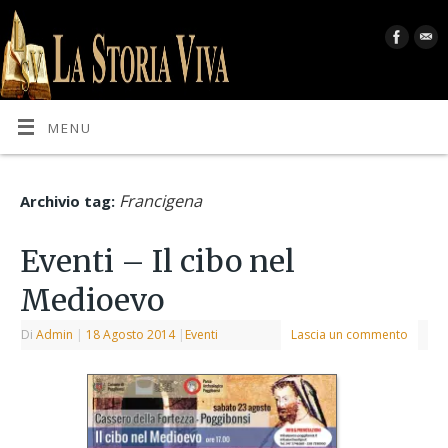
MENU
Francigena
Archivio tag:
Eventi – Il cibo nel
Medioevo
Di
Admin
|
18 Agosto 2014
|
Eventi
Lascia un commento