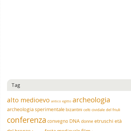
Tag
archeologia
alto medioevo
antico egitto
archeologia sperimentale
bizantini
celti
cividale del friuli
conferenza
DNA
etruschi
convegno
età
donne
film
del bronzo
festa medievale