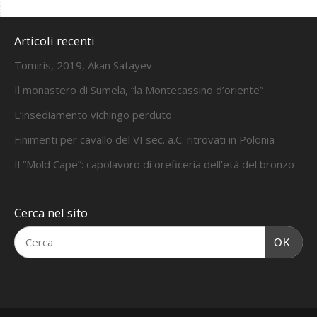
Articoli recenti
Tomiris, 2019, Akan Satayev
Il monastero di Sumela, “la Montecassino d’oriente”
L’insediamento vichingo perduto
Finimenti per cavallo del VI sec. a.C. ritrovati in Polonia
Il “Mold Cape”: capolavoro di oreficeria dell’età del bronzo
Cerca nel sito
OK