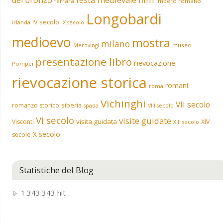
ferrara
impero romano
Longobardi
IV secolo
irlanda
IX secolo
medioevo
mostra
milano
museo
Merovingi
presentazione libro
rievocazione
Pompei
rievocazione storica
romani
roma
Vichinghi
VII secolo
siberia
romanzo storico
spada
VIII secolo
VI secolo
visite guidate
visita guidata
Visconti
XIV
XIII secolo
X secolo
secolo
Statistiche del Blog
1.343.343 hit