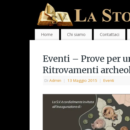
Home
Chi siamo
Contattaci
Eventi – Prove per 
Ritrovamenti archeol
Di
Admin
|
13 Maggio 2015
|
Eventi