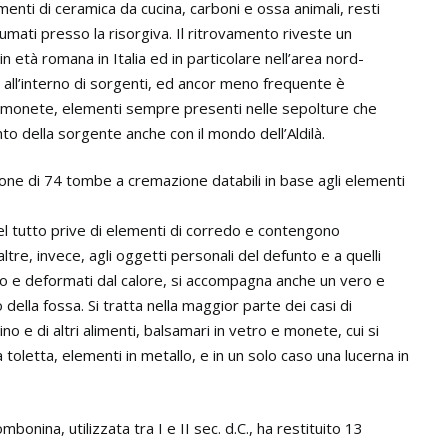
nti di ceramica da cucina, carboni e ossa animali, resti
sumati presso la risorgiva. Il ritrovamento riveste un
n età romana in Italia ed in particolare nell’area nord-
 all’interno di sorgenti, ed ancor meno frequente è
ne e monete, elementi sempre presenti nelle sepolture che
o della sorgente anche con il mondo dell’Aldilà.
ne di 74 tombe a cremazione databili in base agli elementi
l tutto prive di elementi di corredo e contengono
ltre, invece, agli oggetti personali del defunto e a quelli
rogo e deformati dal calore, si accompagna anche un vero e
della fossa. Si tratta nella maggior parte dei casi di
 e di altri alimenti, balsamari in vetro e monete, cui si
toletta, elementi in metallo, e in un solo caso una lucerna in
mbonina, utilizzata tra I e II sec. d.C., ha restituito 13