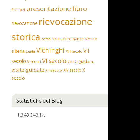
presentazione libro
Pompei
rievocazione
rievocazione
storica
romani
romanzo storico
roma
Vichinghi
VII
siberia
spada
VIII secolo
VI secolo
secolo
visita guidata
Visconti
visite guidate
X
XIV secolo
XIII secolo
secolo
Statistiche del Blog
1.343.343 hit