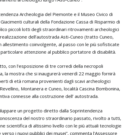
printendenza Archeologia del Piemonte e il Museo Civico di
Giacimenti culturali della Fondazione Cassa di Risparmio di
ico piccoli lotti degli straordinari ritrovamenti archeologici
a realizzazione dell’autostrada Asti-Cuneo (tratto Cuneo,
 allestimento coinvolgente, al passo con le più sofisticate
on particolare attenzione al pubblico portatore di disabilità.
to, con l’esposizione di tre corredi della necropoli
a, la mostra che si inaugurerà venerdì 22 maggio fornirà
erti di età romana provenienti dagli scavi archeologici
ità Revellino, Montanera e Cuneo, località Cascina Bombonina,
ntiva connesse alla costruzione dell’ autostrada.
iluppare un progetto diretto dalla Soprintendenza
conoscenza del nostro straordinario passato, rivolto a tutti,
scientifica di altissimo livello con le più attuali tecnologie
e verso i nuovi pubblici dei musei”, commenta l’Assessore