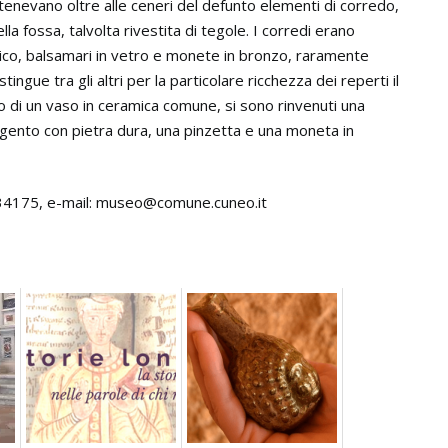
ntenevano oltre alle ceneri del defunto elementi di corredo,
a fossa, talvolta rivestita di tegole. I corredi erano
co, balsamari in vetro e monete in bronzo, raramente
tingue tra gli altri per la particolare ricchezza dei reperti il
no di un vaso in ceramica comune, si sono rinvenuti una
argento con pietra dura, una pinzetta e una moneta in
.634175, e-mail: museo@comune.cuneo.it