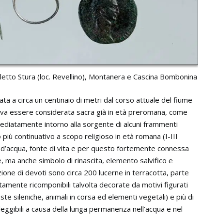
elletto Stura (loc. Revellino), Montanera e Cascina Bombonina
ata a circa un centinaio di metri dal corso attuale del fiume
veva essere considerata sacra già in età preromana, come
ediatamente intorno alla sorgente di alcuni frammenti
più continuativo a scopo religioso in età romana (I-III
e d’acqua, fonte di vita e per questo fortemente connessa
e, ma anche simbolo di rinascita, elemento salvifico e
ione di devoti sono circa 200 lucerne in terracotta, parte
tamente ricomponibili talvolta decorate da motivi figurati
e sileniche, animali in corsa ed elementi vegetali) e più di
leggibili a causa della lunga permanenza nell’acqua e nel