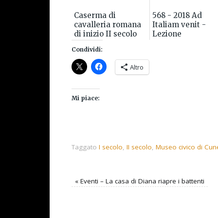
Caserma di
568 - 2018 Ad
cavalleria romana
Italiam venit -
di inizio II secolo
Lezione
presso il Vallo di
introduttiva alla
Condividi:
Adriano restituisce
lettura dell'Histo
i suoi tesor...
Langobardorum
Altro
Mi piace:
Taggato
I secolo
,
II secolo
,
Museo civico di Cu
«
Eventi – La casa di Diana riapre i battenti