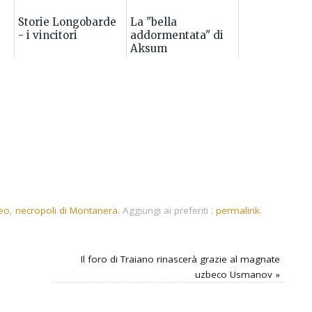
Storie Longobarde
La "bella
- i vincitori
addormentata" di
Aksum
ria
neo
,
necropoli di Montanera
.
Aggiungi ai preferiti :
permalink
.
Il foro di Traiano rinascerà grazie al magnate
uzbeco Usmanov
»