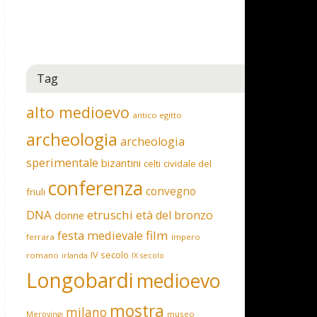
Tag
alto medioevo
antico egitto
archeologia
archeologia
sperimentale
bizantini
celti
cividale del
conferenza
convegno
friuli
DNA
etruschi
età del bronzo
donne
film
festa medievale
ferrara
impero
IV secolo
romano
irlanda
IX secolo
Longobardi
medioevo
mostra
milano
museo
Merovingi