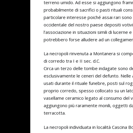
terreno umido. Ad esse si aggiungono framme
probabilmente di sacrifici o pasti rituali con
particolare interesse poiché assai rari sono i
occidentale del nostro paese depositi votivi
l’associazione in situazioni simili di lucer
potrebbero forse alludere ad un collegament
La necropoli rinvenuta a Montanera si compo
di corredo tra I e II sec. d.C.
Circa un terzo delle tombe indagate sono de
esclusivamente le ceneri del defunto. Nelle a
usati durante il rituale funebre, posti sul 
proprio corredo, spesso collocato su un lato 
vasellame ceramico legato al consumo del vino
aggiungono più raramente monili, oggetti da 
terracotta.
La necropoli individuata in località Cascina Bo