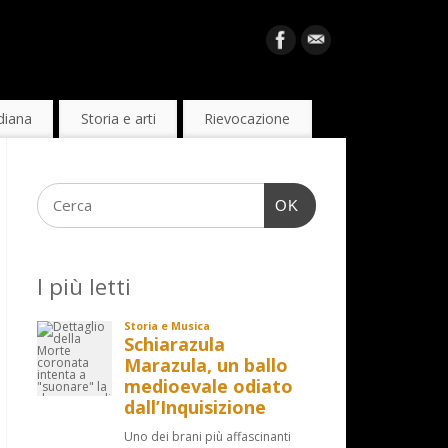
diana
Storia e arti
Rievocazione
OK
I più letti