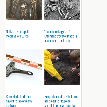
Notizie - Necropoli
'Cammello da guerra'
medievale a Lucca
Ottomano trovato intatto in
una cantina austriaca
Raro Martello di Thor
Scoperto un altro scheletro
rinvenuto in Norvegia
nel presunto luogo del
centrale
sacrificio presso Uppsala