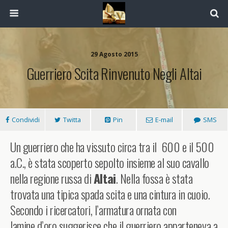
29 Agosto 2015
Guerriero Scita Rinvenuto Negli Altai
Condividi
Twitta
Pin
E-mail
SMS
Un guerriero che ha vissuto circa tra il 600 e il 500
a.C., è stata scoperto sepolto insieme al suo cavallo
nella regione russa di
Altai
. Nella fossa è stata
trovata una tipica spada scita e una cintura in cuoio.
Secondo i ricercatori, l’armatura ornata con
lamine d’oro suggerisce che il guerriero apparteneva a