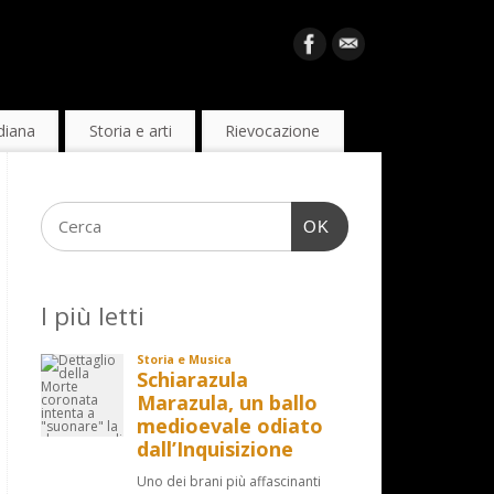
diana
Storia e arti
Rievocazione
OK
I più letti