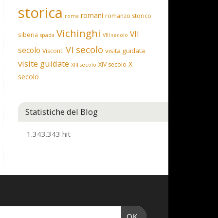
storica
romani
romanzo storico
roma
Vichinghi
VII
siberia
spada
VIII secolo
VI secolo
secolo
visita guidata
Visconti
visite guidate
X
XIV secolo
XIII secolo
secolo
Statistiche del Blog
1.343.343 hit
OK