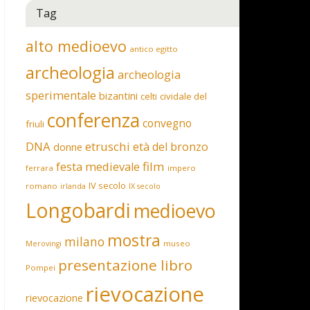
Tag
alto medioevo
antico egitto
archeologia
archeologia
sperimentale
bizantini
celti
cividale del
conferenza
convegno
friuli
DNA
etruschi
età del bronzo
donne
film
festa medievale
ferrara
impero
IV secolo
romano
irlanda
IX secolo
Longobardi
medioevo
mostra
milano
museo
Merovingi
presentazione libro
Pompei
rievocazione
rievocazione