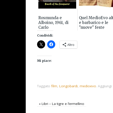
Rosmunda e
Quel MedioEvo al
Alboino, 1961, di
e barbarico e le
Carlo
"nuove" feste
Campogalliani
medievali
Condividi:
Altro
Mi piace:
Taggato
film
,
Longobardi
,
medioevo
.
Aggiungi a
«
Libri – La tigre e l’ermellino