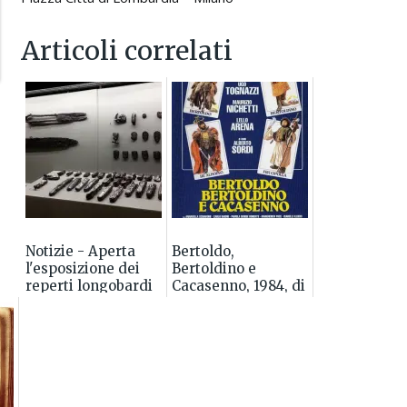
Articoli correlati
Notizie - Aperta
Bertoldo,
l'esposizione dei
Bertoldino e
reperti longobardi
Cacasenno, 1984, di
di Sant'Albano
Mario Monicelli
Stura