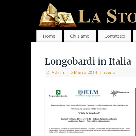
Home
Chi siamo
Contattaci
Longobardi in Italia
Di
Admin
|
6 Marzo 2014
|
Eventi