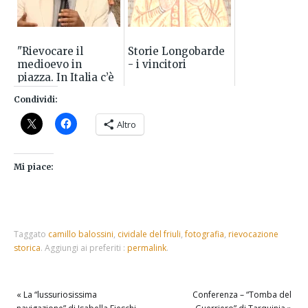
"Rievocare il
Storie Longobarde
medioevo in
- i vincitori
piazza. In Italia c’è
molto da imparare"
Condividi:
un articolo di
Marco Valenti per
Altro
...
Mi piace:
Taggato
camillo balossini
,
cividale del friuli
,
fotografia
,
rievocazione
storica
.
Aggiungi ai preferiti :
permalink
.
«
La “lussuriosissima
Conferenza – “Tomba del