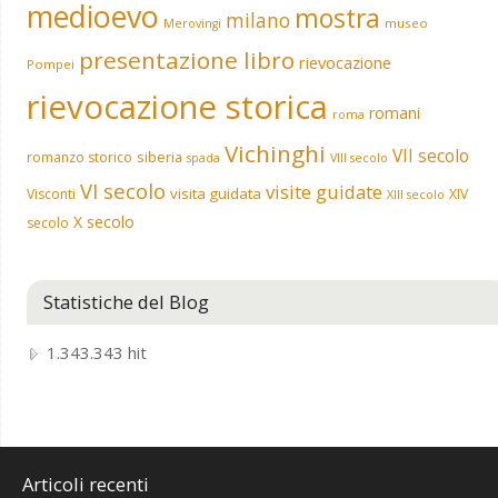
medioevo
mostra
milano
museo
Merovingi
presentazione libro
rievocazione
Pompei
rievocazione storica
romani
roma
Vichinghi
VII secolo
siberia
romanzo storico
spada
VIII secolo
VI secolo
visite guidate
visita guidata
Visconti
XIV
XIII secolo
X secolo
secolo
Statistiche del Blog
1.343.343 hit
Articoli recenti