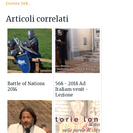
Domini 568
.
Articoli correlati
Battle of Nations
568 - 2018 Ad
2014
Italiam venit -
Lezione
introduttiva alla
lettura dell'Historia
Langobardorum