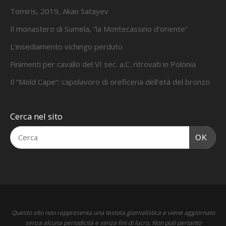
Tomiris, 2019, Akan Satayev
Il monastero di Sumela, “la Montecassino d’oriente”
L’insediamento vichingo perduto
Finimenti per cavallo del VI sec. a.C. ritrovati in Polonia
Il “Mold Cape”: capolavoro di oreficeria dell’età del bronzo
Cerca nel sito
OK
Questo sito non rappresenta una testata giornalistica e viene aggiornato
senza alcuna periodicità e senza fini di lucro. Non può pertanto