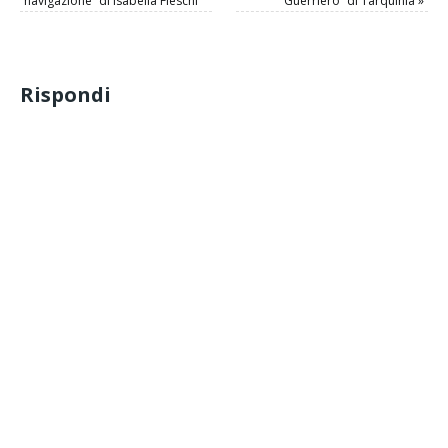
navigazione” di Isabella Fieschi
Guerriero” di Tarquinia
»
Rispondi