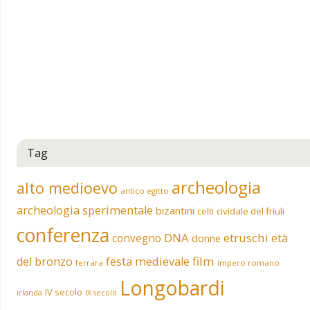
Tag
archeologia
alto medioevo
antico egitto
archeologia sperimentale
bizantini
celti
cividale del friuli
conferenza
DNA
etruschi
convegno
età
donne
film
del bronzo
festa medievale
ferrara
impero romano
Longobardi
IV secolo
irlanda
IX secolo