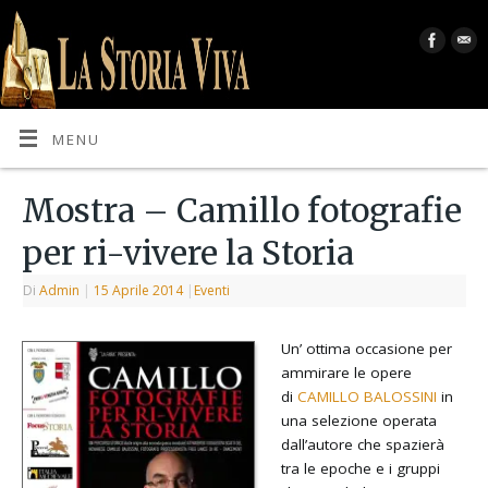
MENU
Mostra – Camillo fotografie
per ri-vivere la Storia
Di
Admin
|
15 Aprile 2014
|
Eventi
Un’ ottima occasione per
ammirare le opere
di
CAMILLO BALOSSINI
in
una selezione operata
dall’autore che spazierà
tra le epoche e i gruppi