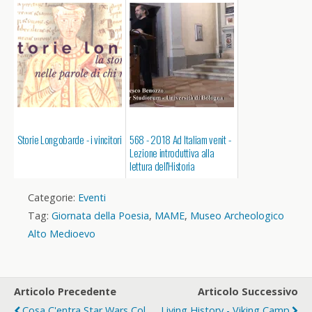
Storie Longobarde - i vincitori
568 - 2018 Ad Italiam venit -
Lezione introduttiva alla
lettura dell'Historia
Langobardorum
Categorie:
Eventi
Tag:
Giornata della Poesia
,
MAME
,
Museo Archeologico
Alto Medioevo
Articolo Precedente
Articolo Successivo
Cosa C'entra Star Wars Col
Living History - Viking Camp