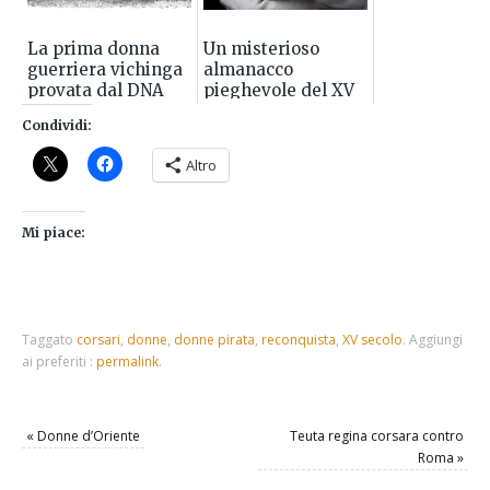
La prima donna
Un misterioso
guerriera vichinga
almanacco
provata dal DNA
pieghevole del XV
secolo
Condividi:
Altro
Mi piace:
Taggato
corsari
,
donne
,
donne pirata
,
reconquista
,
XV secolo
.
Aggiungi
ai preferiti :
permalink
.
«
Donne d’Oriente
Teuta regina corsara contro
Roma
»