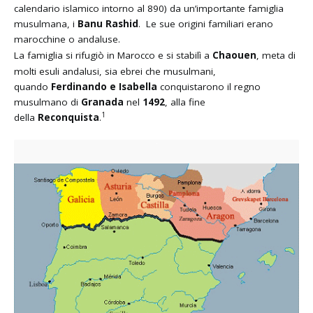
calendario islamico intorno al 890) da un’importante famiglia
musulmana, i
Banu Rashid
. Le sue origini familiari erano
marocchine o andaluse.
La famiglia si rifugiò in Marocco
e si stabilì a
Chaouen
, meta di
molti esuli andalusi, sia ebrei che musulmani,
quando
Ferdinando e Isabella
conquistarono il regno
musulmano di
Granada
nel
1492
, alla fine
1
della
Reconquista
.