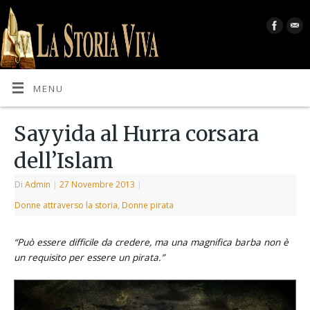
MENU
Sayyida al Hurra corsara
dell’Islam
Di
Admin
|
27 Novembre 2013
|
Donne attraverso la storia
,
Donne pirata
“Può essere difficile da credere, ma una magnifica barba non è
un requisito per essere un pirata.”