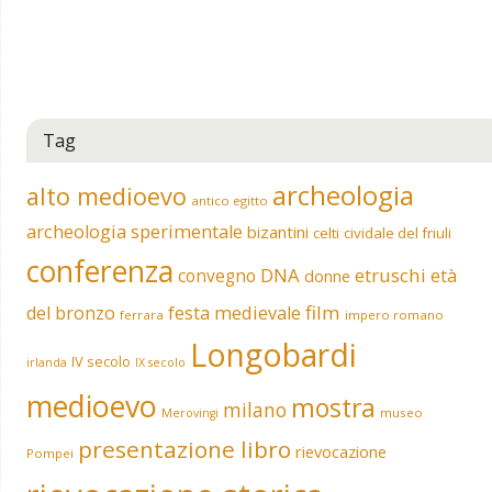
Tag
archeologia
alto medioevo
antico egitto
archeologia sperimentale
bizantini
celti
cividale del friuli
conferenza
DNA
etruschi
convegno
età
donne
film
del bronzo
festa medievale
ferrara
impero romano
Longobardi
IV secolo
irlanda
IX secolo
medioevo
mostra
milano
museo
Merovingi
presentazione libro
rievocazione
Pompei