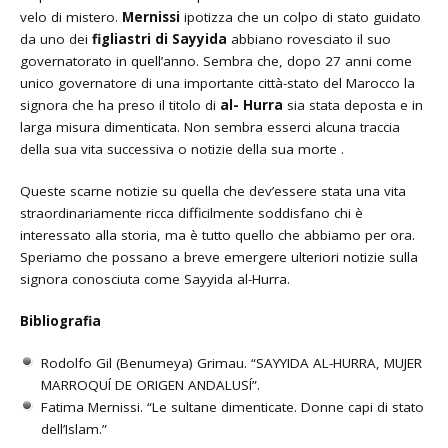
velo di mistero.
Mernissi
ipotizza che un colpo di stato guidato
da uno dei
figliastri di Sayyida
abbiano rovesciato il suo
governatorato in quell’anno. Sembra che, dopo 27 anni come
unico governatore di una importante città-stato del Marocco la
signora che ha preso il titolo di
al- Hurra
sia stata deposta e in
larga misura dimenticata. Non sembra esserci alcuna traccia
della sua vita successiva o notizie della sua morte .
Queste scarne notizie su quella che dev’essere stata una vita
straordinariamente ricca difficilmente soddisfano chi è
interessato alla storia, ma è tutto quello che abbiamo per ora.
Speriamo che possano a breve emergere ulteriori notizie sulla
signora conosciuta come Sayyida al-Hurra.
Bibliografia
Rodolfo Gil (Benumeya) Grimau. “SAYYIDA AL-HURRA, MUJER
MARROQUÍ DE ORIGEN ANDALUSÍ”.
Fatima Mernissi. “Le sultane dimenticate. Donne capi di stato
dell’Islam.”