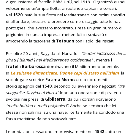
Algeri insieme al fratello Bābā Urūǵ nel 1518. Organizzò quindi
velocemente un’ampia flotta, arruolando capitani e corsari.
Nel
1520
inviò la sua flotta nel Mediterraneo con ordini specifici
di affondare, bruciare o prendere come ostaggio tutte le navi
portoghesi che avessero incontrato. Prese un gran numero di
prigionieri in questa impresa, mettendoli in schiavitù e
arricchendo la tesoreria di
Tetouan
con i soldi dei riscatti .
Per oltre 20 anni , Sayyida al- Hurra fu il
“leader indiscusso dei …
pirati [ islamici ] nel Mediterraneo occidentale”
, mentre
i
fratelli Barbarossa
dominavano il Mediterraneo orientale.
In
Le sultane dimenticate. Donne capi di stato nell’Islam
la
sociologa e scrittrice
Fatima Mernissi
cita documenti
storici spagnoli del
1540
, secondo cui avvennero negoziati
“tra
spagnoli e Sayyida al-Hurra”
dopo una operazione di pirateria
svoltasi nei pressi di
Gibilterra
, da cui i corsari ricavarono
“molto bottino e molti prigionieri”
. Anche se sembra che lei
stessa non salì mai su una nave, certamente ha condotto una
forza marittima da non sottovalutare .
Le predazioni cessarono improvvisamente nel
1542
sotto un