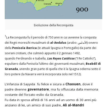
Evoluzione della Reconquista
1
La Reconquista fu il periodo di 750 anni in cui avvenne la conquista
dei Regni moreschi musulmani di
al-Andalus
(arabo: الأندلس) ovvero
della
Penisola iberica
(le attuali Spagna e Portogallo) da parte dei
sovrani cristiani, che culminò appunto il 2 gennaio 1492,
quando Ferdinando e Isabella,
Los Reyes Católicos
(“I Re Cattolici”),
espulsero dalla Penisola l’ultimo dei governanti musulmani,
Boabdil di
Granada
, unendo gran parte di quella che è la Spagna odierna sotto il
loro potere (la Navarra verrà incorporata solo nel 1512).
L’infanzia di Sayyida fu felice e sicura a
Chaouen
, dove il
padre divenne
governatore
, ma fu offuscata dalla memoria
costante del forzato esilio da Granada.
Fu data in sposa all’età di 16 anni ad un uomo di 30 anni più
anziano di lei, un amico di suo padre,
Ali
al-Mandri