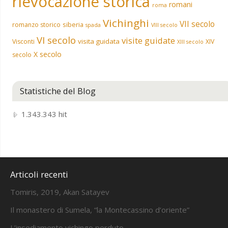
rievocazione storica
romani
roma
Vichinghi
VII secolo
siberia
romanzo storico
spada
VIII secolo
VI secolo
visite guidate
visita guidata
Visconti
XIV
XIII secolo
X secolo
secolo
Statistiche del Blog
1.343.343 hit
Articoli recenti
Tomiris, 2019, Akan Satayev
Il monastero di Sumela, “la Montecassino d’oriente”
L’insediamento vichingo perduto