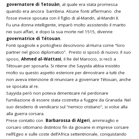
governatore di Tetouàn
, al quale era stata promessa
quando era ancora bambina. Alcune fonti affermano che
fosse invece sposata con il figlio di al-Mandri, al-Mandri II.
Fu una donna intelligente, imparò molto assistendo il marito
nei suoi affari, e dopo la sua morte nel 1515, divenne
governatrice di Tétouan
.
Fonti spagnole e portoghesi descrivono al-Hurra come “loro
partner nel gioco diplomatico”.
Presto si sposò di nuovo. Il suo
sposo,
Ahmed al-Wattasi
, il Re del Marocco, si recò a
Tétouan per sposarla. Si ritiene che Sayyida abbia insistito
molto su questo aspetto esteriore per dimostrare a tutti che
non aveva intenzione di rinunciare a governare Tétouan, anche
se sposata al re.
Sayyida però non poteva dimenticare né perdonare
l’umiliazione di essere stata costretta a fuggire da Granada. Nel
suo desiderio di vendicarsi sul “nemico cristiano”, si volse alla
alla guerra corsara.
Prese contatto con
Barbarossa di Algeri
, ammiraglio e
corsaro ottomano distintosi fin da giovane in imprese corsare
nell’Egeo e sulle coste dell’Africa settentrionale, conquistando