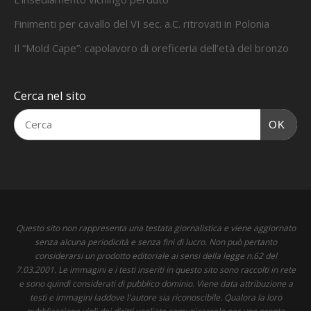
Finimenti per cavallo del VI sec. a.C. ritrovati in Polonia
Il “Mold Cape”: capolavoro di oreficeria dell’età del bronzo
Cerca nel sito
OK
Questo sito non rappresenta una testata giornalistica e viene aggiornato
senza alcuna periodicità e senza fini di lucro. Non può pertanto
considerarsi un prodotto editoriale ai sensi della legge n.62 del
7.03.2001. Le immagini e i testi inseriti in questo sito sono raccolti in rete
e sono quindi considerati di pubblico dominio. Viene data attribuzione a
testi e immagini laddove l'autore sia riconoscibile. Qualora la loro