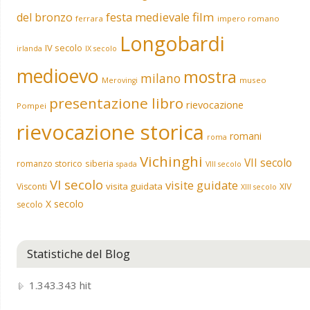
film
del bronzo
festa medievale
ferrara
impero romano
Longobardi
IV secolo
irlanda
IX secolo
medioevo
mostra
milano
museo
Merovingi
presentazione libro
rievocazione
Pompei
rievocazione storica
romani
roma
Vichinghi
VII secolo
siberia
romanzo storico
spada
VIII secolo
VI secolo
visite guidate
visita guidata
Visconti
XIV
XIII secolo
X secolo
secolo
Statistiche del Blog
1.343.343 hit