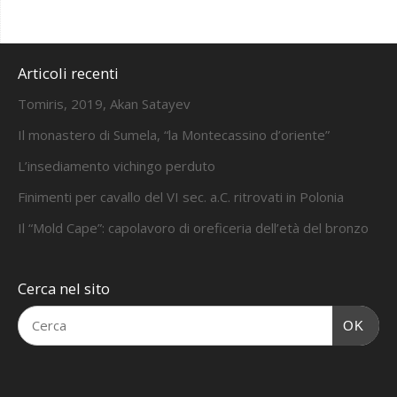
Articoli recenti
Tomiris, 2019, Akan Satayev
Il monastero di Sumela, “la Montecassino d’oriente”
L’insediamento vichingo perduto
Finimenti per cavallo del VI sec. a.C. ritrovati in Polonia
Il “Mold Cape”: capolavoro di oreficeria dell’età del bronzo
Cerca nel sito
OK