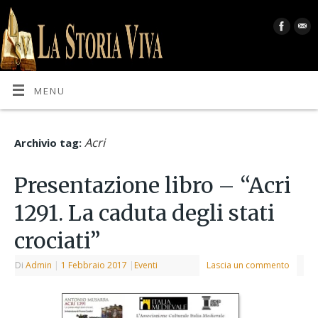
MENU
Acri
Archivio tag:
Presentazione libro – “Acri
1291. La caduta degli stati
crociati”
Di
Admin
|
1 Febbraio 2017
|
Eventi
Lascia un commento