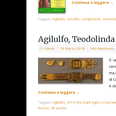
Continua a leggere
→
Taggato
Agilulfo
,
lomello
,
Longobardi
,
rievoca
Agilulfo, Teodolinda 
Di
Admin
|
16 Marzo 2016
|
Alto Medioevo
E’ u
cer
ma 
di C
e d
Continua a leggere
→
Taggato
Agilulfo
,
Art in the Dark Ages in Europ
tesoro
,
VII secolo