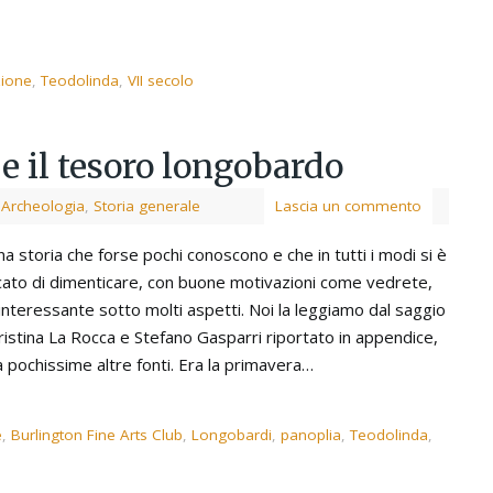
zione
,
Teodolinda
,
VII secolo
e il tesoro longobardo
,
Archeologia
,
Storia generale
Lascia un commento
na storia che forse pochi conoscono e che in tutti i modi si è
cato di dimenticare, con buone motivazioni come vedrete,
interessante sotto molti aspetti. Noi la leggiamo dal saggio
ristina La Rocca e Stefano Gasparri riportato in appendice,
a pochissime altre fonti. Era la primavera…
e
,
Burlington Fine Arts Club
,
Longobardi
,
panoplia
,
Teodolinda
,