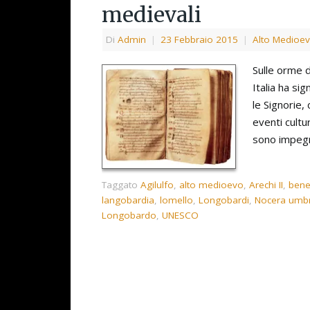
medievali
Di
Admin
|
23 Febbraio 2015
|
Alto Medioe
Sulle orme 
Italia ha si
le Signorie, 
eventi cultu
sono impegna
Taggato
Agilulfo
,
alto medioevo
,
Arechi II
,
bene
langobardia
,
lomello
,
Longobardi
,
Nocera umb
Longobardo
,
UNESCO