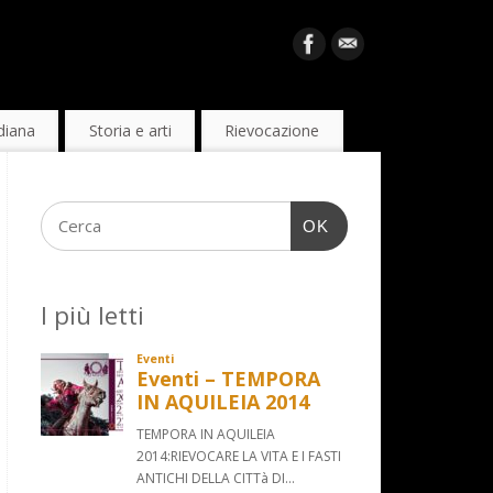
diana
Storia e arti
Rievocazione
OK
I più letti