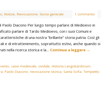
vo
,
Notizie
,
Rievocazione
,
Storia generale
1 commento
di Paolo Diacono Per lungo tempo parlare di Medioevo in
gnificato parlare di Tardo Medioevo, con i suoi Comuni e
caratteristiche di una nostra “brillante” storia patria. Così gli
rali e di intrattenimento, soprattutto estivi, anche quando si
ti nella ricerca storica e la…
Continua a leggere
→
vento
,
casei medievale
,
cividale
,
Historia Langobardorum
,
ra
,
Paolo Diacono
,
rievocazione storica
,
Santa Sofia
,
Tempietto