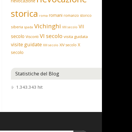
rievocazione
storica
romani
romanzo storico
roma
Vichinghi
VII
siberia
spada
VIII secolo
VI secolo
secolo
visita guidata
Visconti
visite guidate
X
XIV secolo
XIII secolo
secolo
Statistiche del Blog
1.343.343 hit