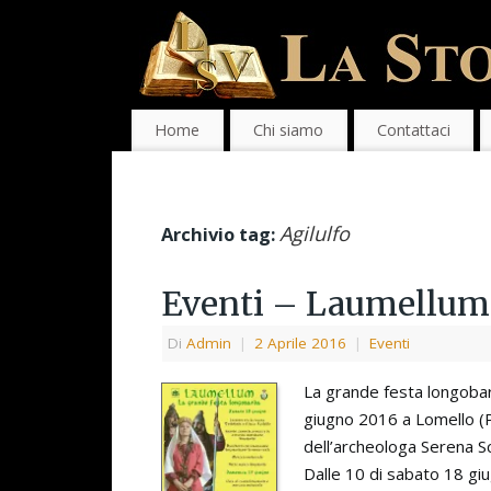
Home
Chi siamo
Contattaci
Agilulfo
Archivio tag:
Eventi – Laumellum 
Di
Admin
|
2 Aprile 2016
|
Eventi
La grande festa longobar
giugno 2016 a Lomello (P
dell’archeologa Serena Sc
Dalle 10 di sabato 18 giu