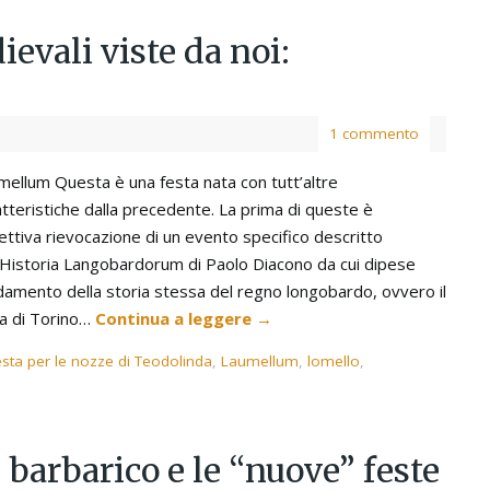
evali viste da noi:
1 commento
mellum Questa è una festa nata con tutt’altre
atteristiche dalla precedente. La prima di queste è
fettiva rievocazione di un evento specifico descritto
l’Historia Langobardorum di Paolo Diacono da cui dipese
ndamento della storia stessa del regno longobardo, ovvero il
ca di Torino…
Continua a leggere
→
sta per le nozze di Teodolinda
,
Laumellum
,
lomello
,
 barbarico e le “nuove” feste