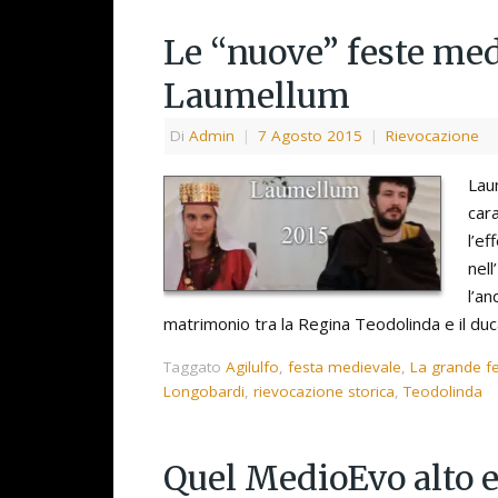
Le “nuove” feste medi
Laumellum
Di
Admin
|
7 Agosto 2015
|
Rievocazione
Lau
car
l’ef
nel
l’a
matrimonio tra la Regina Teodolinda e il du
Taggato
Agilulfo
,
festa medievale
,
La grande fe
Longobardi
,
rievocazione storica
,
Teodolinda
Quel MedioEvo alto e