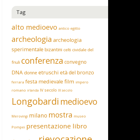
Tag
alto medioevo
antico egitto
archeologia
archeologia
sperimentale
bizantini
celti
cividale del
conferenza
convegno
friuli
DNA
etruschi
età del bronzo
donne
film
festa medievale
ferrara
impero
IV secolo
romano
irlanda
IX secolo
Longobardi
medioevo
mostra
milano
museo
Merovingi
presentazione libro
Pompei
rievocazione