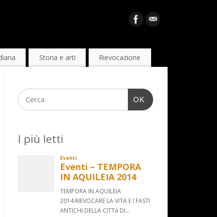
diana
Storia e arti
Rievocazione
OK
I più letti