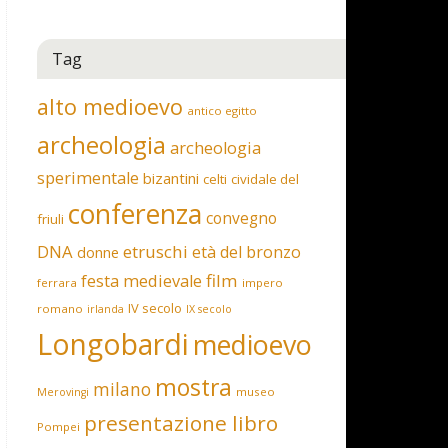
Tag
alto medioevo
antico egitto
archeologia
archeologia
sperimentale
bizantini
celti
cividale del
conferenza
convegno
friuli
DNA
etruschi
età del bronzo
donne
film
festa medievale
ferrara
impero
IV secolo
romano
irlanda
IX secolo
Longobardi
medioevo
mostra
milano
museo
Merovingi
presentazione libro
Pompei