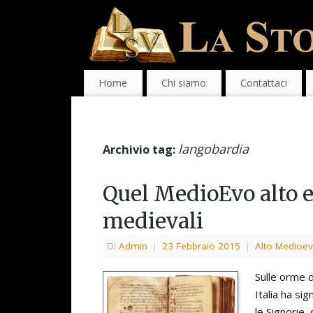
Home
Chi siamo
Contattaci
langobardia
Archivio tag:
Quel MedioEvo alto e
medievali
Di
Admin
|
23 Febbraio 2015
|
Alto Medioe
Sulle orme 
Italia ha si
le Signorie, 