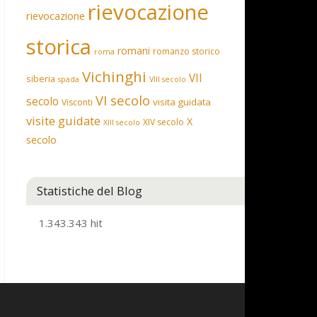
rievocazione
rievocazione
storica
romani
romanzo storico
roma
Vichinghi
VII
siberia
spada
VIII secolo
VI secolo
secolo
visita guidata
Visconti
visite guidate
X
XIV secolo
XIII secolo
secolo
Statistiche del Blog
1.343.343 hit