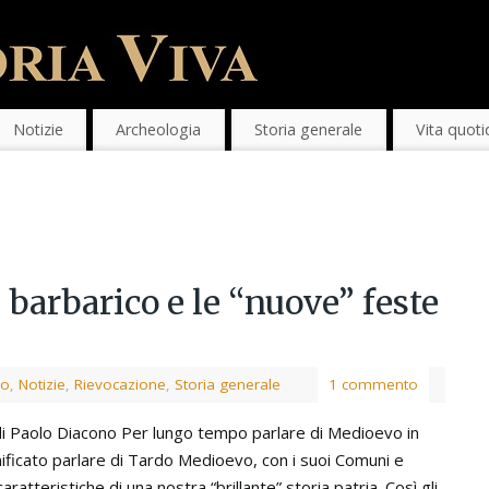
Notizie
Archeologia
Storia generale
Vita quoti
 barbarico e le “nuove” feste
vo
,
Notizie
,
Rievocazione
,
Storia generale
1 commento
di Paolo Diacono Per lungo tempo parlare di Medioevo in
gnificato parlare di Tardo Medioevo, con i suoi Comuni e
caratteristiche di una nostra “brillante” storia patria. Così gli