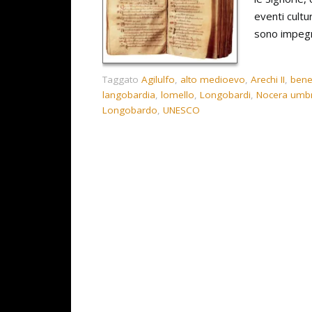
eventi cultu
sono impegna
Taggato
Agilulfo
,
alto medioevo
,
Arechi II
,
bene
langobardia
,
lomello
,
Longobardi
,
Nocera umb
Longobardo
,
UNESCO