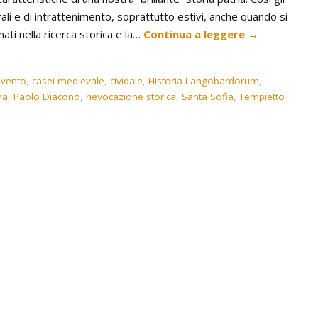
rali e di intrattenimento, soprattutto estivi, anche quando si
ti nella ricerca storica e la…
Continua a leggere
→
vento
,
casei medievale
,
cividale
,
Historia Langobardorum
,
ra
,
Paolo Diacono
,
rievocazione storica
,
Santa Sofia
,
Tempietto