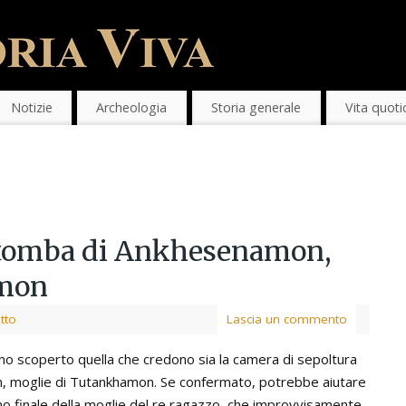
Notizie
Archeologia
Storia generale
Vita quoti
a tomba di Ankhesenamon,
amon
itto
Lascia un commento
nno scoperto quella che credono sia la camera di sepoltura
, moglie di Tutankhamon. Se confermato, potrebbe aiutare
ino finale della moglie del re ragazzo, che improvvisamente