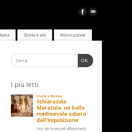
diana
Storia e arti
Rievocazione
OK
I più letti