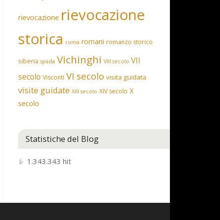
rievocazione
rievocazione
storica
romani
romanzo storico
roma
Vichinghi
VII
siberia
spada
VIII secolo
VI secolo
secolo
visita guidata
Visconti
visite guidate
X
XIV secolo
XIII secolo
secolo
Statistiche del Blog
1.343.343 hit