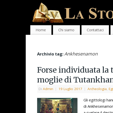
Home
Chi siamo
Contattaci
Ankhesenamon
Archivio tag:
Forse individuata l
moglie di Tutankh
Di
Admin
|
19 Luglio 2017
|
Archeologia
,
Eg
Gli egittologi ha
di Ankhesenamon
a svelare il dest