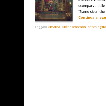
scomparve dalle 
“Siamo sicuri ch
Continua a leg
Taggato
Amarna
,
Ankhesenamon
,
antico egitt