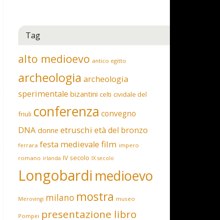
Tag
alto medioevo
antico egitto
archeologia
archeologia
sperimentale
bizantini
celti
cividale del
conferenza
convegno
friuli
DNA
etruschi
età del bronzo
donne
film
festa medievale
ferrara
impero
IV secolo
romano
irlanda
IX secolo
Longobardi
medioevo
mostra
milano
museo
Merovingi
presentazione libro
Pompei