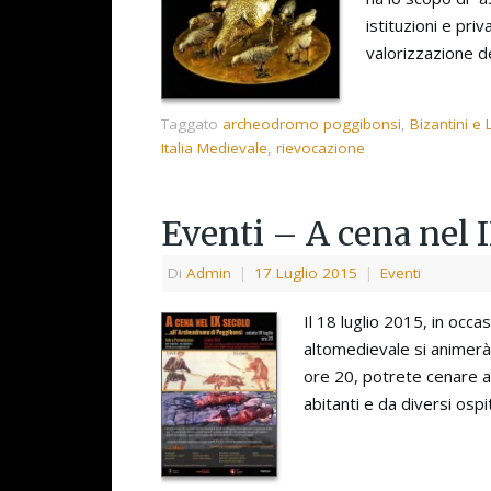
istituzioni e pri
valorizzazione 
Taggato
archeodromo poggibonsi
,
Bizantini e
Italia Medievale
,
rievocazione
Eventi – A cena nel 
Di
Admin
|
17 Luglio 2015
|
Eventi
Il 18 luglio 2015, in occas
altomedievale si animerà 
ore 20, potrete cenare al
abitanti e da diversi ospi