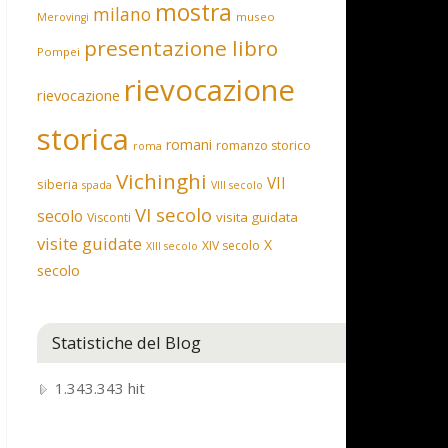
mostra
milano
museo
Merovingi
presentazione libro
Pompei
rievocazione
rievocazione
storica
romani
romanzo storico
roma
Vichinghi
VII
siberia
spada
VIII secolo
VI secolo
secolo
visita guidata
Visconti
visite guidate
X
XIV secolo
XIII secolo
secolo
Statistiche del Blog
1.343.343 hit