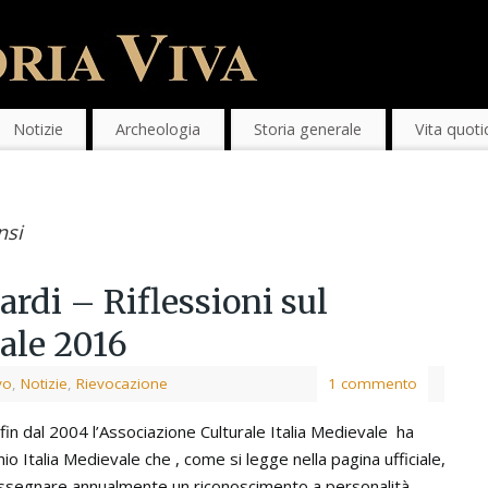
Notizie
Archeologia
Storia generale
Vita quoti
nsi
rdi – Riflessioni sul
ale 2016
vo
,
Notizie
,
Rievocazione
1 commento
in dal 2004 l’Associazione Culturale Italia Medievale ha
io Italia Medievale che , come si legge nella pagina ufficiale,
assegnare annualmente un riconoscimento a personalità,