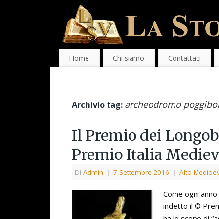
Home
Chi siamo
Contattaci
archeodromo poggibo
Archivio tag:
Il Premio dei Longoba
Premio Italia Mediev
Di
Admin
|
7 Settembre 2016
|
Alto Medioe
Come ogni anno f
indetto il © Prem
ha lo scopo di “