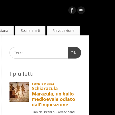
diana
Storia e arti
Rievocazione
OK
I più letti