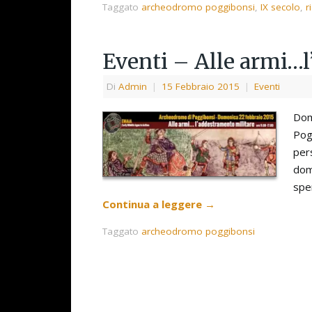
Taggato
archeodromo poggibonsi
,
IX secolo
,
r
Eventi – Alle armi…l
Di
Admin
|
15 Febbraio 2015
|
Eventi
Dom
Pogg
pers
domi
spe
Continua a leggere
→
Taggato
archeodromo poggibonsi