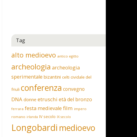
Tag
alto medioevo
antico egitto
archeologia
archeologia
sperimentale
bizantini
celti
cividale del
conferenza
convegno
friuli
DNA
etruschi
età del bronzo
donne
film
festa medievale
ferrara
impero
IV secolo
romano
irlanda
IX secolo
Longobardi
medioevo