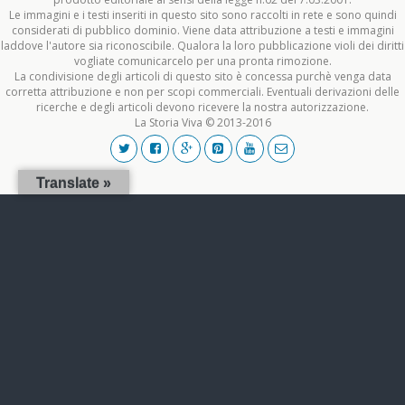
Le immagini e i testi inseriti in questo sito sono raccolti in rete e sono quindi
considerati di pubblico dominio. Viene data attribuzione a testi e immagini
laddove l'autore sia riconoscibile. Qualora la loro pubblicazione violi dei diritti
vogliate comunicarcelo per una pronta rimozione.
La condivisione degli articoli di questo sito è concessa purchè venga data
corretta attribuzione e non per scopi commerciali. Eventuali derivazioni delle
ricerche e degli articoli devono ricevere la nostra autorizzazione.
La Storia Viva © 2013-2016
Translate »