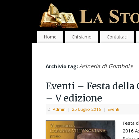
Home
Chi siamo
Contattaci
Asineria di Gombola
Archivio tag:
Eventi – Festa della
– V edizione
Di
Admin
|
25 Luglio 2016
|
Eventi
Festa d
2016 As
Polinag