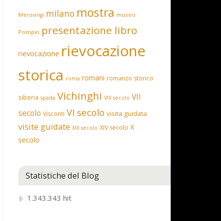
mostra
milano
museo
Merovingi
presentazione libro
Pompei
rievocazione
rievocazione
storica
romani
romanzo storico
roma
Vichinghi
VII
siberia
spada
VIII secolo
VI secolo
secolo
visita guidata
Visconti
visite guidate
X
XIV secolo
XIII secolo
secolo
Statistiche del Blog
1.343.343 hit