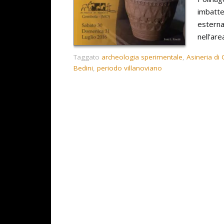
imbatte
esterna
nell’ar
Taggato
archeologia sperimentale
,
Asineria d
Bedini
,
periodo villanoviano