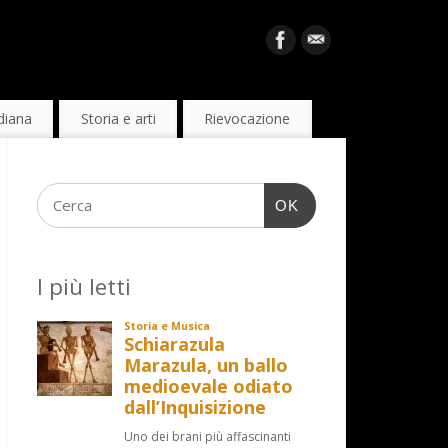
diana
Storia e arti
Rievocazione
OK
I più letti