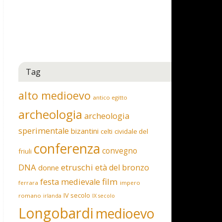
Tag
alto medioevo
antico egitto
archeologia
archeologia
sperimentale
bizantini
celti
cividale del
conferenza
convegno
friuli
DNA
etruschi
età del bronzo
donne
film
festa medievale
ferrara
impero
IV secolo
romano
irlanda
IX secolo
Longobardi
medioevo