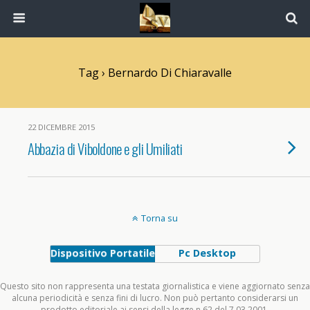
Tag › Bernardo Di Chiaravalle
22 DICEMBRE 2015
Abbazia di Viboldone e gli Umiliati
Torna su
Dispositivo Portatile
Pc Desktop
Questo sito non rappresenta una testata giornalistica e viene aggiornato senza
alcuna periodicità e senza fini di lucro. Non può pertanto considerarsi un
prodotto editoriale ai sensi della legge n.62 del 7.03.2001.