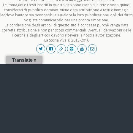
Le immagini e i testi inseriti in questo sito sono raccolti in rete e sono quindi
considerati di pubblico dominio. Viene data attribuzione a testi e immagini
laddove l'autore sia riconoscibile. Qualora la loro pubblicazione violi dei diritti
vogliate comunicarcelo per una pronta rimozione.
La condivisione degli articoli di questo sito è concessa purchè venga data
corretta attribuzione e non per scopi commerciali. Eventuali derivazioni delle
ricerche e degli articoli devono ricevere la nostra autorizzazione.
La Storia Viva © 2013-2016
Translate »