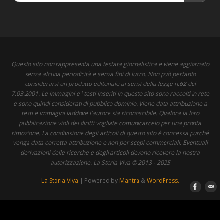
Questo sito non rappresenta una testata giornalistica e viene aggiornato
senza alcuna periodicità e senza fini di lucro. Non può pertanto
considerarsi un prodotto editoriale ai sensi della legge n.62 del
7.03.2001. Le immagini e i testi inseriti in questo sito sono raccolti in rete
e sono quindi considerati di pubblico dominio. Viene data attribuzione a
testi e immagini laddove l'autore sia riconoscibile. Qualora la loro
pubblicazione violi dei diritti vogliate comunicarcelo per una pronta
rimozione. La condivisione degli articoli di questo sito è concessa purché
venga data corretta attribuzione e non per scopi commerciali. Eventuali
derivazioni delle ricerche e degli articoli devono ricevere la nostra
autorizzazione. La Storia Viva © 2013 - 2025
La Storia Viva
| Powered by
Mantra
&
WordPress.