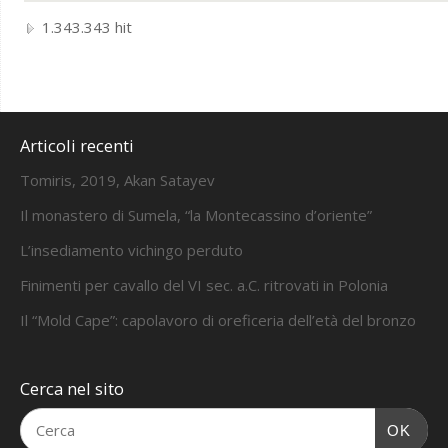
1.343.343 hit
Articoli recenti
Tomiris, 2019, Akan Satayev
Il monastero di Sumela, “la Montecassino d’oriente”
L’insediamento vichingo perduto
Finimenti per cavallo del VI sec. a.C. ritrovati in Polonia
Il “Mold Cape”: capolavoro di oreficeria dell’età del bronzo
Cerca nel sito
OK