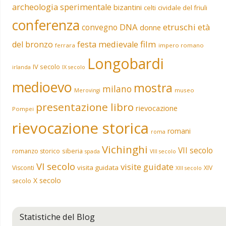
archeologia sperimentale
bizantini
celti
cividale del friuli
conferenza
DNA
etruschi
convegno
età
donne
film
del bronzo
festa medievale
ferrara
impero romano
Longobardi
IV secolo
irlanda
IX secolo
medioevo
mostra
milano
museo
Merovingi
presentazione libro
rievocazione
Pompei
rievocazione storica
romani
roma
Vichinghi
VII secolo
siberia
romanzo storico
spada
VIII secolo
VI secolo
visite guidate
visita guidata
Visconti
XIV
XIII secolo
X secolo
secolo
Statistiche del Blog