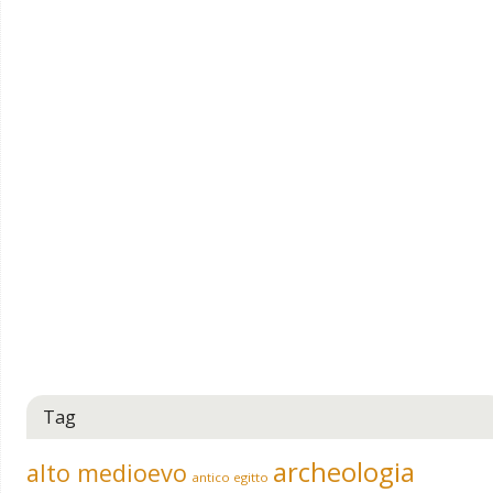
Tag
archeologia
alto medioevo
antico egitto