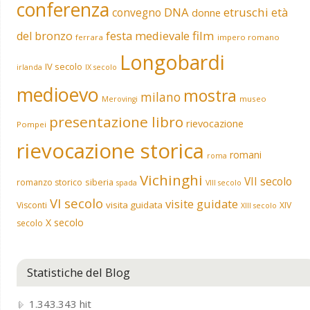
conferenza
DNA
etruschi
convegno
età
donne
film
del bronzo
festa medievale
ferrara
impero romano
Longobardi
IV secolo
irlanda
IX secolo
medioevo
mostra
milano
museo
Merovingi
presentazione libro
rievocazione
Pompei
rievocazione storica
romani
roma
Vichinghi
VII secolo
siberia
romanzo storico
spada
VIII secolo
VI secolo
visite guidate
visita guidata
Visconti
XIV
XIII secolo
X secolo
secolo
Statistiche del Blog
1.343.343 hit