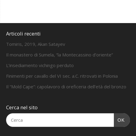
Articoli recenti
Tomiris, 2019, Akan Satayev
Il monastero di Sumela, “la Montecassino d’oriente”
L’insediamento vichingo perduto
Finimenti per cavallo del VI sec. a.C. ritrovati in Polonia
Il “Mold Cape”: capolavoro di oreficeria dell’età del bronzo
Cerca nel sito
OK