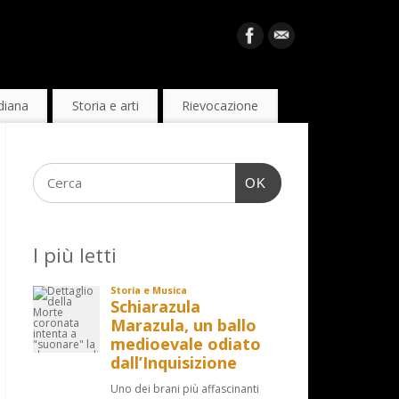
diana
Storia e arti
Rievocazione
OK
I più letti