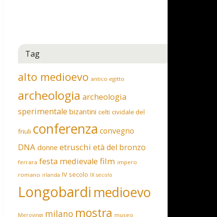
Tag
alto medioevo
antico egitto
archeologia
archeologia
sperimentale
bizantini
celti
cividale del
conferenza
convegno
friuli
DNA
etruschi
età del bronzo
donne
film
festa medievale
ferrara
impero
IV secolo
romano
irlanda
IX secolo
Longobardi
medioevo
mostra
milano
museo
Merovingi