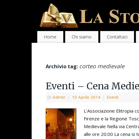
Home
Chi siamo
Contattaci
corteo medievale
Archivio tag:
Eventi – Cena Medie
Di
Admin
|
10 Aprile 2014
|
Eventi
L’Associazione Elitropia co
Firenze e la Regione Tos
Medievale Nella via Centr
alle ore 20.00 La cena si 