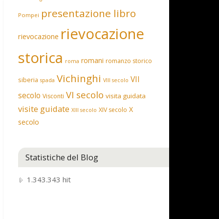
presentazione libro
Pompei
rievocazione
rievocazione
storica
romani
romanzo storico
roma
Vichinghi
VII
siberia
spada
VIII secolo
VI secolo
secolo
visita guidata
Visconti
visite guidate
X
XIV secolo
XIII secolo
secolo
Statistiche del Blog
1.343.343 hit