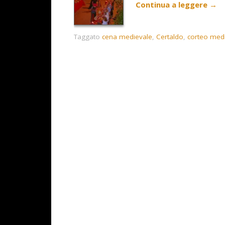
Continua a leggere
→
Taggato
cena medievale
,
Certaldo
,
corteo med