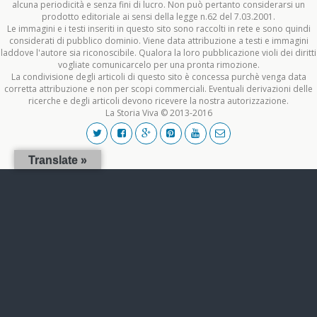
alcuna periodicità e senza fini di lucro. Non può pertanto considerarsi un
prodotto editoriale ai sensi della legge n.62 del 7.03.2001.
Le immagini e i testi inseriti in questo sito sono raccolti in rete e sono quindi
considerati di pubblico dominio. Viene data attribuzione a testi e immagini
laddove l'autore sia riconoscibile. Qualora la loro pubblicazione violi dei diritti
vogliate comunicarcelo per una pronta rimozione.
La condivisione degli articoli di questo sito è concessa purchè venga data
corretta attribuzione e non per scopi commerciali. Eventuali derivazioni delle
ricerche e degli articoli devono ricevere la nostra autorizzazione.
La Storia Viva © 2013-2016
Translate »