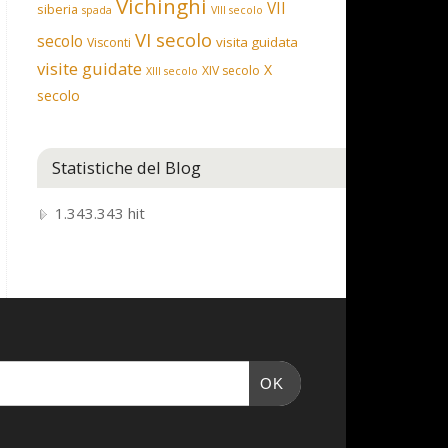
Vichinghi
VII
siberia
spada
VIII secolo
VI secolo
secolo
visita guidata
Visconti
visite guidate
X
XIV secolo
XIII secolo
secolo
Statistiche del Blog
1.343.343 hit
OK