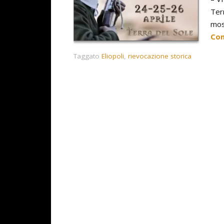
Terr
mosc
Con
Taggato
Eliopoli
,
rievocazione storica