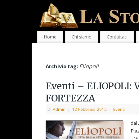
Home
Chi siamo
Contattaci
Eliopoli
Archivio tag:
Eventi – ELIOPOLI:
FORTEZZA
Di
Admin
|
12 Febbraio 2015
|
Eventi
dal 
Pia
– V