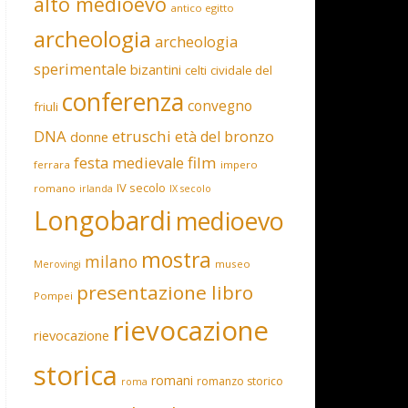
alto medioevo
antico egitto
archeologia
archeologia
sperimentale
bizantini
celti
cividale del
conferenza
convegno
friuli
DNA
etruschi
età del bronzo
donne
film
festa medievale
ferrara
impero
IV secolo
romano
irlanda
IX secolo
Longobardi
medioevo
mostra
milano
museo
Merovingi
presentazione libro
Pompei
rievocazione
rievocazione
storica
romani
romanzo storico
roma