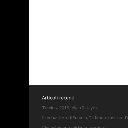
Articoli recenti
Tomiris, 2019, Akan Satayev
Il monastero di Sumela, “la Montecassino d’
L’insediamento vichingo perduto