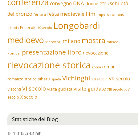
conferenza
DNA
etruschi
convegno
età
donne
film
del bronzo
festa medievale
ferrara
impero romano
Longobardi
IV secolo
irlanda
IX secolo
medioevo
mostra
milano
museo
Merovingi
presentazione libro
rievocazione
Pompei
rievocazione storica
romani
roma
Vichinghi
VII secolo
siberia
romanzo storico
spada
VIII secolo
VI secolo
visite guidate
visita guidata
Visconti
XIV
XIII secolo
X secolo
secolo
Statistiche del Blog
1.343.343 hit