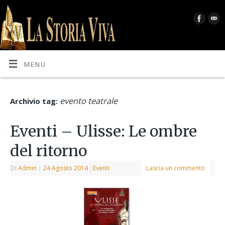
MENU
evento teatrale
Archivio tag:
Eventi – Ulisse: Le ombre
del ritorno
Di
Admin
|
24 Agosto 2014
|
Eventi
Lascia un commento