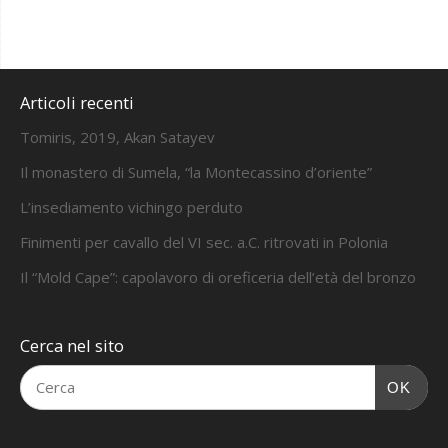
Articoli recenti
Tomiris, 2019, Akan Satayev
Il monastero di Sumela, “la Montecassino d’oriente”
L’insediamento vichingo perduto
Finimenti per cavallo del VI sec. a.C. ritrovati in Polonia
Il “Mold Cape”: capolavoro di oreficeria dell’età del bronzo
Cerca nel sito
OK