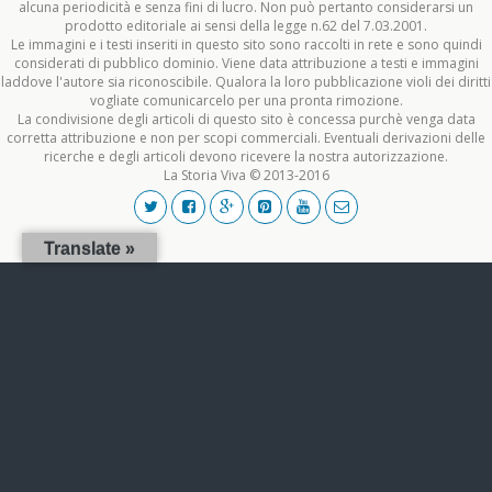
alcuna periodicità e senza fini di lucro. Non può pertanto considerarsi un
prodotto editoriale ai sensi della legge n.62 del 7.03.2001.
Le immagini e i testi inseriti in questo sito sono raccolti in rete e sono quindi
considerati di pubblico dominio. Viene data attribuzione a testi e immagini
laddove l'autore sia riconoscibile. Qualora la loro pubblicazione violi dei diritti
vogliate comunicarcelo per una pronta rimozione.
La condivisione degli articoli di questo sito è concessa purchè venga data
corretta attribuzione e non per scopi commerciali. Eventuali derivazioni delle
ricerche e degli articoli devono ricevere la nostra autorizzazione.
La Storia Viva © 2013-2016
Translate »