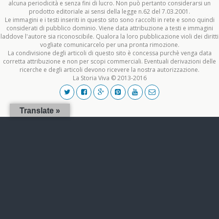
alcuna periodicità e senza fini di lucro. Non può pertanto considerarsi un
prodotto editoriale ai sensi della legge n.62 del 7.03.2001.
Le immagini e i testi inseriti in questo sito sono raccolti in rete e sono quindi
considerati di pubblico dominio. Viene data attribuzione a testi e immagini
laddove l'autore sia riconoscibile. Qualora la loro pubblicazione violi dei diritti
vogliate comunicarcelo per una pronta rimozione.
La condivisione degli articoli di questo sito è concessa purchè venga data
corretta attribuzione e non per scopi commerciali. Eventuali derivazioni delle
ricerche e degli articoli devono ricevere la nostra autorizzazione.
La Storia Viva © 2013-2016
Translate »