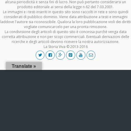
alcuna periodicità e senza fini di lucro. Non può pertanto considerarsi un
prodotto editoriale ai sensi della legge n.62 del 7.03.2001.
Le immagini e i testi inseriti in questo sito sono raccolti in rete e sono quindi
considerati di pubblico dominio. Viene data attribuzione a testi e immagini
laddove l'autore sia riconoscibile. Qualora la loro pubblicazione violi dei diritti
vogliate comunicarcelo per una pronta rimozione.
La condivisione degli articoli di questo sito è concessa purchè venga data
corretta attribuzione e non per scopi commerciali. Eventuali derivazioni delle
ricerche e degli articoli devono ricevere la nostra autorizzazione.
La Storia Viva © 2013-2016
Translate »