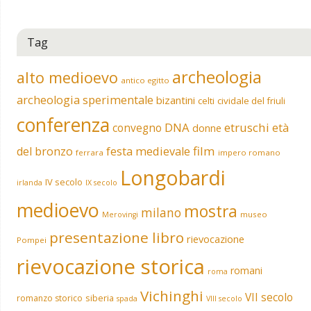
Tag
archeologia
alto medioevo
antico egitto
archeologia sperimentale
bizantini
celti
cividale del friuli
conferenza
DNA
etruschi
convegno
età
donne
film
del bronzo
festa medievale
ferrara
impero romano
Longobardi
IV secolo
irlanda
IX secolo
medioevo
mostra
milano
museo
Merovingi
presentazione libro
rievocazione
Pompei
rievocazione storica
romani
roma
Vichinghi
VII secolo
siberia
romanzo storico
spada
VIII secolo