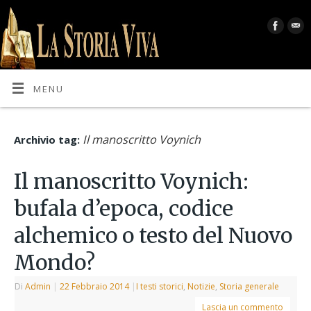
MENU
Il manoscritto Voynich
Archivio tag:
Il manoscritto Voynich:
bufala d’epoca, codice
alchemico o testo del Nuovo
Mondo?
Di
Admin
|
22 Febbraio 2014
|
I testi storici
,
Notizie
,
Storia generale
Lascia un commento