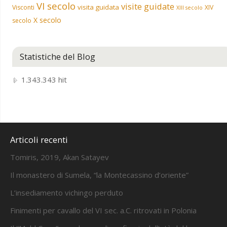
VI secolo
visite guidate
visita guidata
Visconti
XIV
XIII secolo
X secolo
secolo
Statistiche del Blog
1.343.343 hit
Articoli recenti
Tomiris, 2019, Akan Satayev
Il monastero di Sumela, “la Montecassino d’oriente”
L’insediamento vichingo perduto
Finimenti per cavallo del VI sec. a.C. ritrovati in Polonia