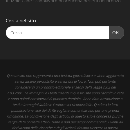
Il “Mold Cape”: capolavoro di oreficeria dell’età del bronzo
Cerca nel sito
OK
Questo sito non rappresenta una testata giornalistica e viene aggiornato
senza alcuna periodicità e senza fini di lucro. Non può pertanto
considerarsi un prodotto editoriale ai sensi della legge n.62 del
7.03.2001. Le immagini e i testi inseriti in questo sito sono raccolti in rete
e sono quindi considerati di pubblico dominio. Viene data attribuzione a
testi e immagini laddove l'autore sia riconoscibile. Qualora la loro
pubblicazione violi dei diritti vogliate comunicarcelo per una pronta
rimozione. La condivisione degli articoli di questo sito è concessa purché
venga data corretta attribuzione e non per scopi commerciali. Eventuali
derivazioni delle ricerche e degli articoli devono ricevere la nostra