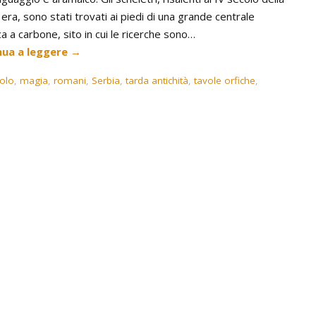
era, sono stati trovati ai piedi di una grande centrale
ca a carbone, sito in cui le ricerche sono…
nua a leggere
→
colo
,
magia
,
romani
,
Serbia
,
tarda antichità
,
tavole orfiche
,