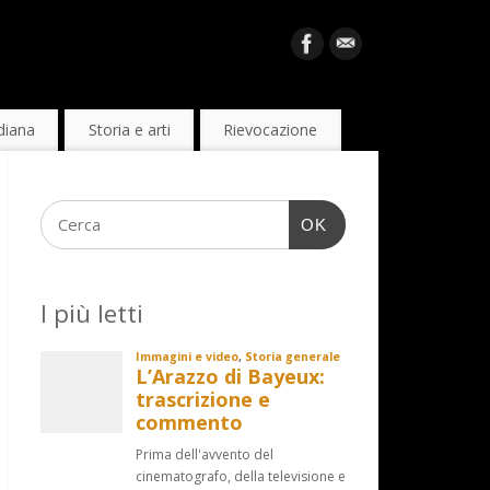
diana
Storia e arti
Rievocazione
OK
I più letti