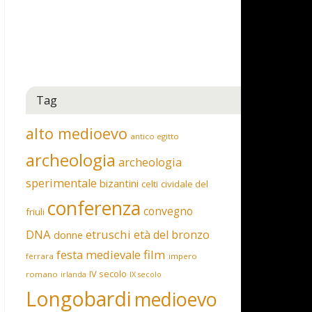
Tag
alto medioevo
antico egitto
archeologia
archeologia
sperimentale
bizantini
celti
cividale del
conferenza
convegno
friuli
DNA
etruschi
età del bronzo
donne
film
festa medievale
ferrara
impero
IV secolo
romano
irlanda
IX secolo
Longobardi
medioevo