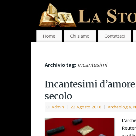
Home
Chi siamo
Contattaci
incantesimi
Archivio tag:
Incantesimi d’amore 
secolo
Di
Admin
|
22 Agosto 2016
|
Archeologia
,
N
L’arch
Reuter
ma il l