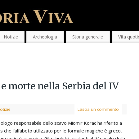
Notizie
Archeologia
Storia generale
Vita quoti
e morte nella Serbia del IV
otizie
Lascia un commento
eologo responsabile dello scavo Miomir Korac ha riferito a
s che l’alfabeto utilizzato per le formule magiche è greco,
inguaggio è aramaico. Gli scheletri, risalenti al IV secolo della