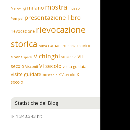
mostra
milano
museo
Merovingi
presentazione libro
Pompei
rievocazione
rievocazione
storica
romani
romanzo storico
roma
Vichinghi
VII
siberia
spada
VIII secolo
VI secolo
secolo
visita guidata
Visconti
visite guidate
X
XIV secolo
XIII secolo
secolo
Statistiche del Blog
1.343.343 hit