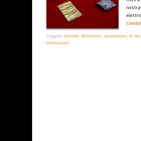
nostra 
elettri
Conti
Taggato
amuleti
,
defixiones
,
incantesimi
,
IV se
Viminacium