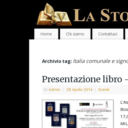
Home
Chi siamo
Contattaci
Italia comunale e signo
Archivio tag:
Presentazione libro –
Di
Admin
|
28 Aprile 2014
|
Eventi
L’As
Boo
17,0
MIL