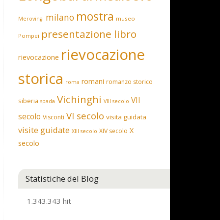
mostra
milano
museo
Merovingi
presentazione libro
Pompei
rievocazione
rievocazione
storica
romani
romanzo storico
roma
Vichinghi
VII
siberia
spada
VIII secolo
VI secolo
secolo
visita guidata
Visconti
visite guidate
X
XIV secolo
XIII secolo
secolo
Statistiche del Blog
1.343.343 hit