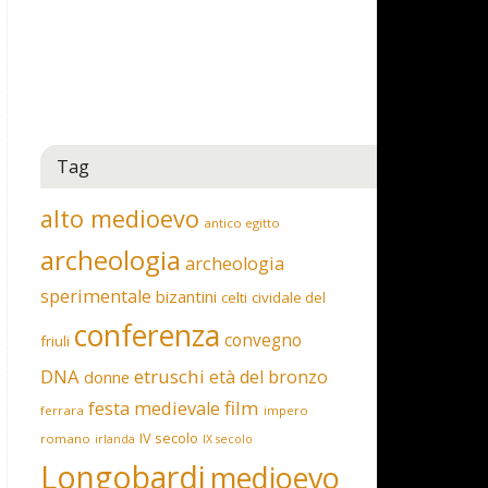
Tag
alto medioevo
antico egitto
archeologia
archeologia
sperimentale
bizantini
celti
cividale del
conferenza
convegno
friuli
DNA
etruschi
età del bronzo
donne
film
festa medievale
ferrara
impero
IV secolo
romano
irlanda
IX secolo
Longobardi
medioevo