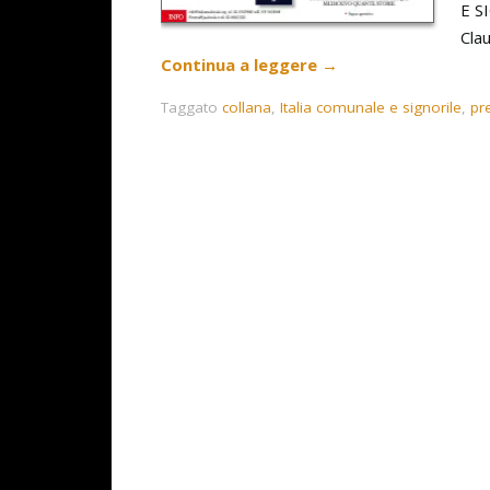
E SI
Cla
Continua a leggere
→
Taggato
collana
,
Italia comunale e signorile
,
pr