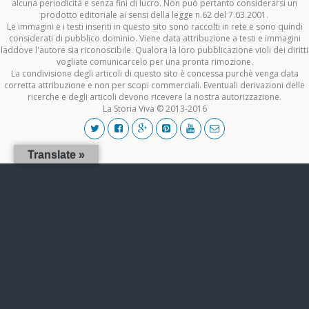
alcuna periodicità e senza fini di lucro. Non può pertanto considerarsi un
prodotto editoriale ai sensi della legge n.62 del 7.03.2001.
Le immagini e i testi inseriti in questo sito sono raccolti in rete e sono quindi
considerati di pubblico dominio. Viene data attribuzione a testi e immagini
laddove l'autore sia riconoscibile. Qualora la loro pubblicazione violi dei diritti
vogliate comunicarcelo per una pronta rimozione.
La condivisione degli articoli di questo sito è concessa purchè venga data
corretta attribuzione e non per scopi commerciali. Eventuali derivazioni delle
ricerche e degli articoli devono ricevere la nostra autorizzazione.
La Storia Viva © 2013-2016
Translate »