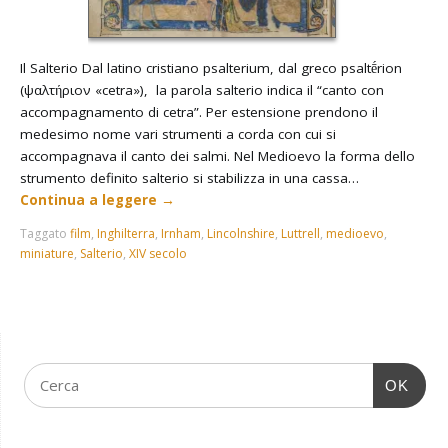
Il Salterio Dal latino cristiano psalterium, dal greco psaltḗrion
(ψαλτήριον «cetra»), la parola salterio indica il “canto con
accompagnamento di cetra”. Per estensione prendono il
medesimo nome vari strumenti a corda con cui si
accompagnava il canto dei salmi. Nel Medioevo la forma dello
strumento definito salterio si stabilizza in una cassa…
Continua a leggere
→
Taggato
film
,
Inghilterra
,
Irnham
,
Lincolnshire
,
Luttrell
,
medioevo
,
miniature
,
Salterio
,
XIV secolo
OK