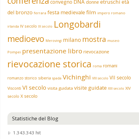
conferenza
DNA
etruschi
convegno
età
donne
film
del bronzo
festa medievale
ferrara
impero romano
Longobardi
IV secolo
irlanda
IX secolo
medioevo
mostra
milano
museo
Merovingi
presentazione libro
rievocazione
Pompei
rievocazione storica
romani
roma
Vichinghi
VII secolo
siberia
romanzo storico
spada
VIII secolo
VI secolo
visite guidate
visita guidata
Visconti
XIV
XIII secolo
X secolo
secolo
Statistiche del Blog
1.343.343 hit