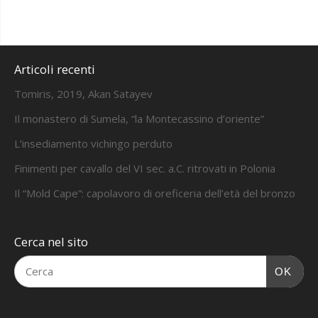
Articoli recenti
Tomiris, 2019, Akan Satayev
Il monastero di Sumela, “la Montecassino d’oriente”
L’insediamento vichingo perduto
Finimenti per cavallo del VI sec. a.C. ritrovati in Polonia
Il “Mold Cape”: capolavoro di oreficeria dell’età del bronzo
Cerca nel sito
OK