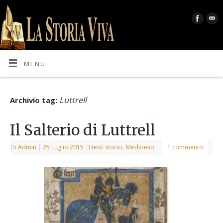
MENU
Luttrell
Archivio tag:
Il Salterio di Luttrell
Di
Admin
|
25 Luglio 2015
|
I testi storici
,
Medioevo
1 commento