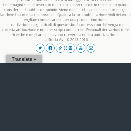
Le immagini e i testi inseriti in questo sito sono raccolti in rete e sono quindi
considerati di pubblico dominio. Viene data attribuzione a testi e immagini
laddove l'autore sia riconoscibile. Qualora la loro pubblicazione violi dei diritti
vogliate comunicarcelo per una pronta rimozione.
La condivisione degli articoli di questo sito è concessa purchè venga data
corretta attribuzione e non per scopi commerciali. Eventuali derivazioni delle
ricerche e degli articoli devono ricevere la nostra autorizzazione.
La Storia Viva © 2013-2016
Translate »