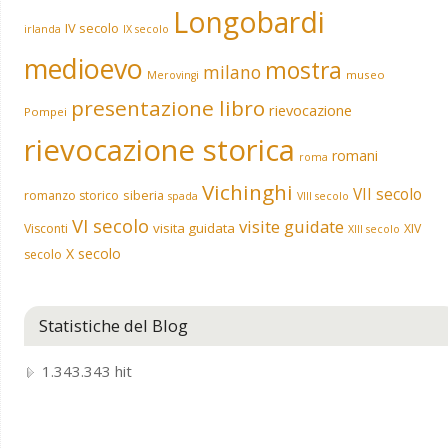
Longobardi
IV secolo
irlanda
IX secolo
medioevo
mostra
milano
museo
Merovingi
presentazione libro
rievocazione
Pompei
rievocazione storica
romani
roma
Vichinghi
VII secolo
siberia
romanzo storico
spada
VIII secolo
VI secolo
visite guidate
visita guidata
Visconti
XIV
XIII secolo
X secolo
secolo
Statistiche del Blog
1.343.343 hit