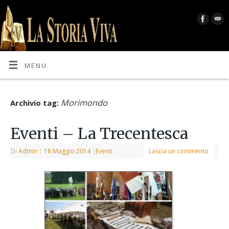
MENU
Morimondo
Archivio tag:
Eventi – La Trecentesca
Di
Admin
|
18 Maggio 2014
|
Eventi
Lascia un commento