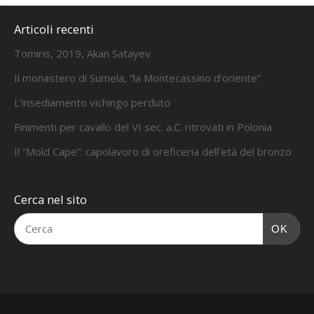
Articoli recenti
Tomiris, 2019, Akan Satayev
Il monastero di Sumela, “la Montecassino d’oriente”
L’insediamento vichingo perduto
Finimenti per cavallo del VI sec. a.C. ritrovati in Polonia
Il “Mold Cape”: capolavoro di oreficeria dell’età del bronzo
Cerca nel sito
OK